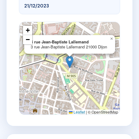
21/12/2023
+
−
×
3 rue Jean-Baptiste Lallemand
3 rue Jean-Baptiste Lallemand 21000 Dijon
Leaflet
|
© OpenStreetMap