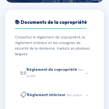
🇫🇷 RFRAC6558787
3 rue Jean-Baptiste
📚 Documents de la copropriété
Lallemand
Consultez le règlement de copropriété, le
📍 3 rue Jean-Baptiste Lallemand 21000 Dijon
règlement intérieur et les consignes de
✓ Immatriculée
🏠 4 lots
🏗 1 bâtiment(s)
sécurité de la résidence, traduits en plusieurs
langues.
📞 Contacter Syndic Digital
💬 WhatsApp
Règlement de copropriété
Non
📜
✉ Email
→
publié
📋
→
Règlement intérieur
Non publié