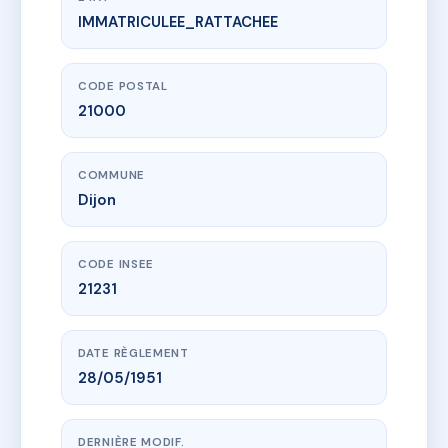
IMMATRICULEE_RATTACHEE
www.vme.plus/AC6558787
3 rue Jean-Baptiste Lallemand
3 r jean baptiste lallemand
21000 Dijon
CODE POSTAL
21000
COMMUNE
Dijon
CODE INSEE
21231
DATE RÈGLEMENT
28/05/1951
DERNIÈRE MODIF.