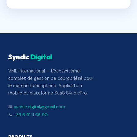
Syndic
Digital
VME International — L'écosystème
complet de gestion de copropriété pour
le marché francophone. Application
mobile et plateforme SaaS SyndicPro.
📧
syndic.digital@gmail.com
📞
+33 6 51 11 56 90
PRODUITS