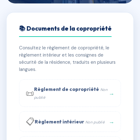
🇫🇷 RFRAC6561997
CHALETS D'ALPAGE -
📚 Documents de la copropriété
MS27831
Consultez le règlement de copropriété, le
📍 780 rte des gens 74310 LES HOUCHES
règlement intérieur et les consignes de
✓ Immatriculée
🏠 25 lots
🏗 1 bâtiment(s)
sécurité de la résidence, traduits en plusieurs
langues.
📞 Contacter Syndic Digital
💬 WhatsApp
Règlement de copropriété
Non
📜
✉ Email
→
publié
📋
→
Règlement intérieur
Non publié