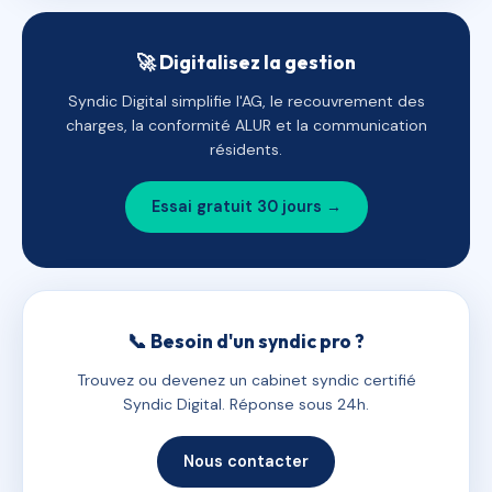
🚀 Digitalisez la gestion
Syndic Digital simplifie l'AG, le recouvrement des
charges, la conformité ALUR et la communication
résidents.
Essai gratuit 30 jours →
📞 Besoin d'un syndic pro ?
Trouvez ou devenez un cabinet syndic certifié
Syndic Digital. Réponse sous 24h.
Nous contacter