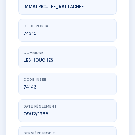
IMMATRICULEE_RATTACHEE
www.vme.plus/AC6561997
CHALETS D'ALPAGE - MS27831
780 rte des gens
74310 LES HOUCHES
CODE POSTAL
74310
COMMUNE
LES HOUCHES
CODE INSEE
74143
DATE RÈGLEMENT
09/12/1985
DERNIÈRE MODIF.