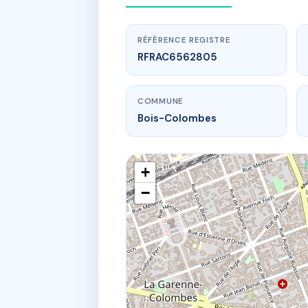
RÉFÉRENCE REGISTRE
RFRAC6562805
COMMUNE
Bois-Colombes
+
−
www
4 V
4 Villa Loui