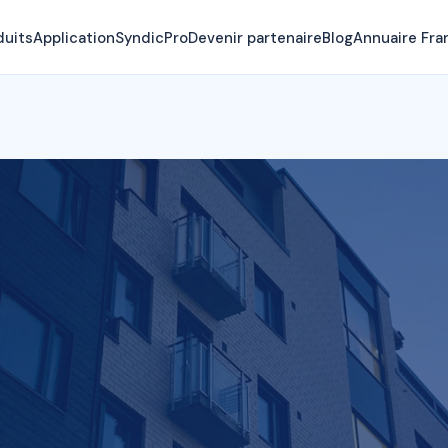
duits
Application
SyndicPro
Devenir partenaire
Blog
Annuaire Fra