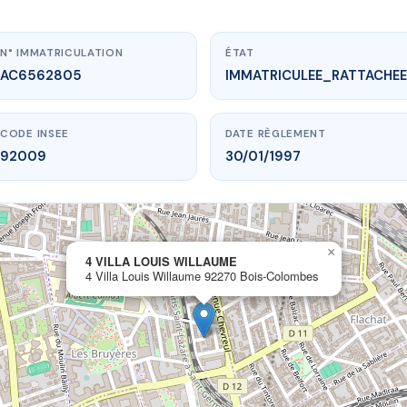
N° IMMATRICULATION
ÉTAT
AC6562805
IMMATRICULEE_RATTACHEE
CODE INSEE
DATE RÈGLEMENT
92009
30/01/1997
×
.vme.plus/AC6562805
4 VILLA LOUIS WILLAUME
4 Villa Louis Willaume 92270 Bois-Colombes
ILLA LOUIS WILLAUME
s Willaume
92270 Bois-Colombes