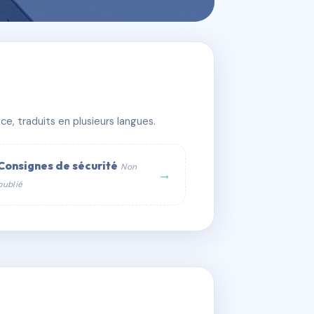
e, traduits en plusieurs langues.
Consignes de sécurité
Non
→
publié
web :
om