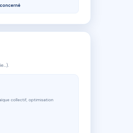
concerné
ie…).
ïque collectif, optimisation