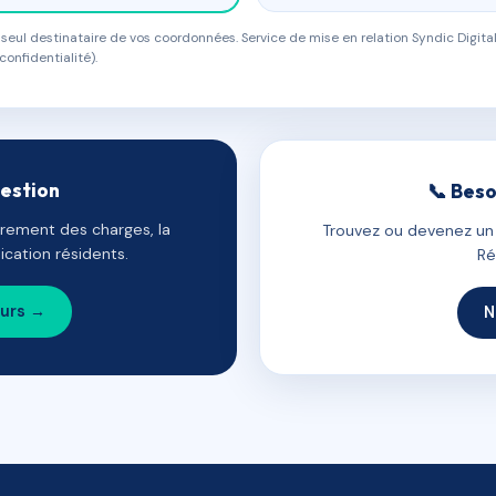
eul destinataire de vos coordonnées. Service de mise en relation Syndic Digital
confidentialité).
gestion
📞 Beso
uvrement des charges, la
Trouvez ou devenez un c
cation résidents.
Ré
ours →
N