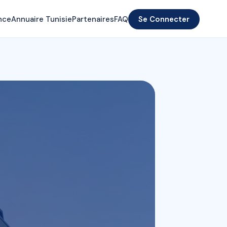
nce
Annuaire Tunisie
Partenaires
FAQ
Se Connecter