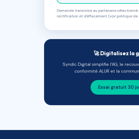
Demande transmise au partenaire sélectionné, s
rectification et d'effacement (voir politique de 
🚀 Digitalisez la 
Syndic Digital simplifie l'AG, le reco
conformité ALUR et la communi
Essai gratuit 30 j