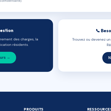
confidentialité).
gestion
📞 Beso
uvrement des charges, la
Trouvez ou devenez un c
cation résidents.
Ré
ours →
N
PRODUITS
RESSOURCE