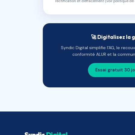
rectification et d'effacement (voir politique de 
🚀 Digitalisez la 
Syndic Digital simplifie l'AG, le reco
conformité ALUR et la communi
Essai gratuit 30 j
Syndic
Digital