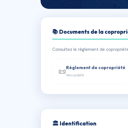
🇫🇷 RFRAC6563712
📚 Documents de la copropr
255 BOULEVAR
📍 255 bd jean jaures 92100 BOUL
Consultez le règlement de copropriété, 
✓ Immatriculée
🏠 71 lots
🏗 1 b
Règlement de copropriété
📜
Non publié
📞 Contacter Syndic Digital

Coproprié
229 
N°
w
🏛 Identification