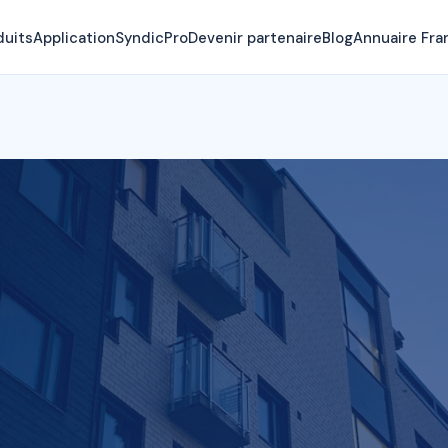
duits
Application
SyndicPro
Devenir partenaire
Blog
Annuaire Fra