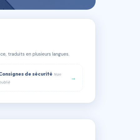
e, traduits en plusieurs langues.
Consignes de sécurité
Non
→
publié
web :
om