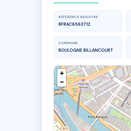
RÉFÉRENCE REGISTRE
RFRAC6563712
COMMUNE
BOULOGNE BILLANCOURT
+
−
25
255 bd jean 