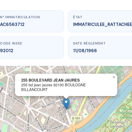
N° IMMATRICULATION
ÉTAT
AC6563712
IMMATRICULEE_RATTACHEE
CODE INSEE
DATE RÈGLEMENT
92012
11/08/1966
×
255 BOULEVARD JEAN JAURES
www.vme.plus/AC6563712
255 bd jean jaures 92100 BOULOGNE
BILLANCOURT
5 BOULEVARD JEAN JAURES
jaures
92100 BOULOGNE BILLANCOURT