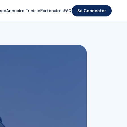
nce
Annuaire Tunisie
Partenaires
FAQ
Se Connecter