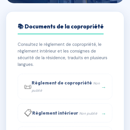
🇫🇷 RFRAC6565535
CATHEDRALE 77
📚 Documents de la copropriété
📍 77 r de la cathedrale 86000 Poitiers
Consultez le règlement de copropriété, le
✓ Immatriculée
🏠 23 lots
🏗 1 bâtiment(s)
règlement intérieur et les consignes de
sécurité de la résidence, traduits en plusieurs
langues.
📞 Contacter Syndic Digital
💬 WhatsApp
✉ Email
Règlement de copropriété
Non
📜
→
publié
📋
→
Règlement intérieur
Non publié