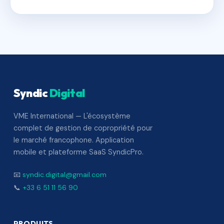
Syndic
Digital
VME International — L'écosystème
complet de gestion de copropriété pour
le marché francophone. Application
mobile et plateforme SaaS SyndicPro.
📧
syndic.digital@gmail.com
📞
+33 6 51 11 56 90
PRODUITS