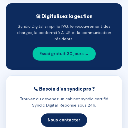
🚀 Digitalisez la gestion
Syndic Digital simplifie l'AG, le recouvrement des
charges, la conformité ALUR et la communication
résidents.
Essai gratuit 30 jours →
📞 Besoin d'un syndic pro ?
Trouvez ou devenez un cabinet syndic certifié
Syndic Digital. Réponse sous 24h.
Nous contacter