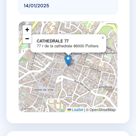
14/01/2025
+
−
×
CATHEDRALE 77
77 r de la cathedrale 86000 Poitiers
Leaflet
|
© OpenStreetMap