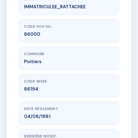
IMMATRICULEE_RATTACHEE
www.vme.plus/AC6565535
CATHEDRALE 77
77 r de la cathedrale
86000 Poitiers
CODE POSTAL
86000
COMMUNE
Poitiers
CODE INSEE
86194
DATE RÈGLEMENT
04/08/1981
DERNIÈRE MODIF.