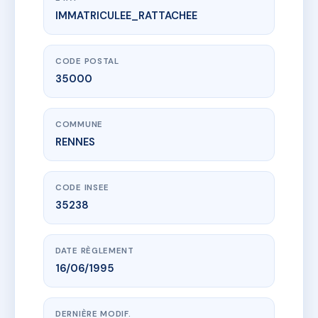
IMMATRICULEE_RATTACHEE
www.vme.plus/AC6567515
L'HERMINE
4 r de l'hermine
35000 RENNES
CODE POSTAL
35000
COMMUNE
RENNES
CODE INSEE
35238
DATE RÈGLEMENT
16/06/1995
DERNIÈRE MODIF.