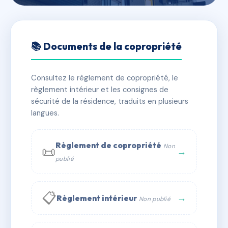
🇫🇷 RFRAC6567515
L'HERMINE
📚 Documents de la copropriété
📍 4 r de l'hermine 35000 RENNES
Consultez le règlement de copropriété, le
✓ Immatriculée
🏠 78 lots
🏗 2 bâtiment(s)
règlement intérieur et les consignes de
sécurité de la résidence, traduits en plusieurs
langues.
📞 Contacter Syndic Digital
💬 WhatsApp
✉ Email
Règlement de copropriété
Non
📜
→
publié
📋
→
Règlement intérieur
Non publié