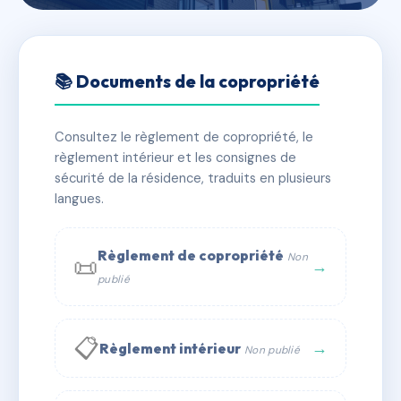
🇫🇷 RFRAC6567853
VILLA DES PRES DE LA
📚 Documents de la copropriété
CROIX
Consultez le règlement de copropriété, le
📍 VILLA DES PRES DE LA CROIX 27 AV.DES PRES DE
règlement intérieur et les consignes de
LA CROIX 78830 BONNELLES
sécurité de la résidence, traduits en plusieurs
✓ Immatriculée
langues.
🏠 14 lots
🏗 7 bâtiment(s)
📞 Contacter Syndic Digital
💬 WhatsApp
Règlement de copropriété
Non
📜
→
publié
✉ Email
📋
→
Règlement intérieur
Non publié