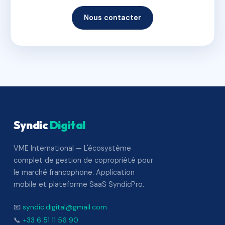
Nous contacter
Syndic
Digital
VME International — L'écosystème
complet de gestion de copropriété pour
le marché francophone. Application
mobile et plateforme SaaS SyndicPro.
📧
syndic.digital@gmail.com
📞
+33 6 51 11 56 90