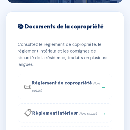
🇫🇷 RFRAC6568430
SDC 320 LAFAYETTE
📚 Documents de la copropriété
📍 320 crs lafayette 69003 Lyon
Consultez le règlement de copropriété, le
✓ Immatriculée
🏠 24 lots
🏗 1 bâtiment(s)
règlement intérieur et les consignes de
sécurité de la résidence, traduits en plusieurs
langues.
📞 Contacter Syndic Digital
💬 WhatsApp
✉ Email
Règlement de copropriété
Non
📜
→
publié
📋
→
Règlement intérieur
Non publié