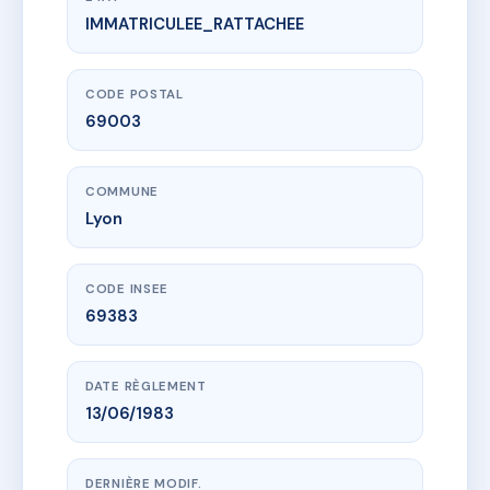
IMMATRICULEE_RATTACHEE
www.vme.plus/AC6568430
SDC 320 LAFAYETTE
320 crs lafayette
69003 Lyon
CODE POSTAL
69003
COMMUNE
Lyon
CODE INSEE
69383
DATE RÈGLEMENT
13/06/1983
DERNIÈRE MODIF.