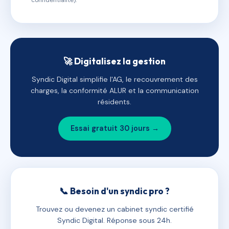
confidentialité).
🚀 Digitalisez la gestion
Syndic Digital simplifie l'AG, le recouvrement des
charges, la conformité ALUR et la communication
résidents.
Essai gratuit 30 jours →
📞 Besoin d'un syndic pro ?
Trouvez ou devenez un cabinet syndic certifié
Syndic Digital. Réponse sous 24h.