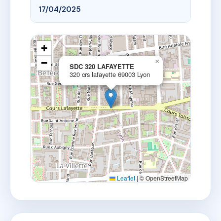
17/04/2025
+
−
×
SDC 320 LAFAYETTE
320 crs lafayette 69003 Lyon
Leaflet
|
© OpenStreetMap