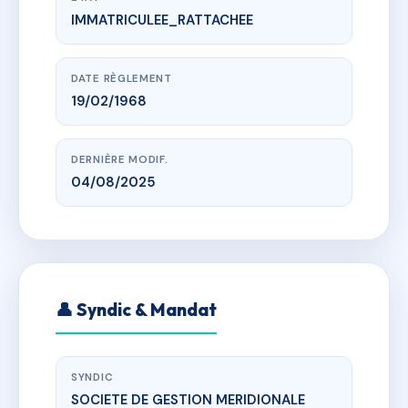
IMMATRICULEE_RATTACHEE
www.vme.plus/AC6569750
VICTOR DEQUE
6 rue Victor Déqué 31400 TOULOUSE
DATE RÈGLEMENT
19/02/1968
DERNIÈRE MODIF.
04/08/2025
👤 Syndic & Mandat
SYNDIC
SOCIETE DE GESTION MERIDIONALE