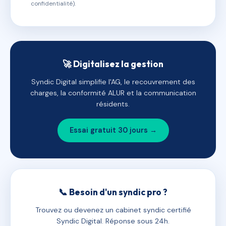
confidentialité).
🚀 Digitalisez la gestion
Syndic Digital simplifie l'AG, le recouvrement des
charges, la conformité ALUR et la communication
résidents.
Essai gratuit 30 jours →
📞 Besoin d'un syndic pro ?
Trouvez ou devenez un cabinet syndic certifié
Syndic Digital. Réponse sous 24h.