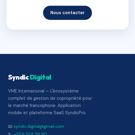
Nous contacter
Syndic
Digital
VME International — L'écosystème
complet de gestion de copropriété pour
le marché francophone. Application
mobile et plateforme SaaS SyndicPro.
📧
syndic.digital@gmail.com
📞
+33 6 51 11 56 90