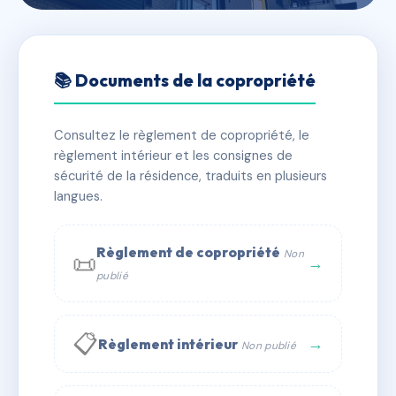
🇫🇷 RFRAC6569750
VICTOR DEQUE
📚 Documents de la copropriété
📍 6 rue Victor Déqué 31400 TOULOUSE
Consultez le règlement de copropriété, le
✓ Immatriculée
🏠 59 lots
🏗 1 bâtiment(s)
règlement intérieur et les consignes de
sécurité de la résidence, traduits en plusieurs
langues.
📞 Contacter Syndic Digital
💬 WhatsApp
✉ Email
Règlement de copropriété
Non
📜
→
publié
📋
→
Règlement intérieur
Non publié