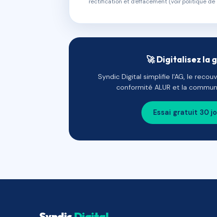
rectification et d'effacement (voir politique de 
🚀 Digitalisez la 
Syndic Digital simplifie l'AG, le reco
conformité ALUR et la communi
Essai gratuit 30 j
Syndic
Digital