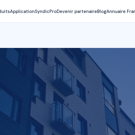
duits
Application
SyndicPro
Devenir partenaire
Blog
Annuaire Fra