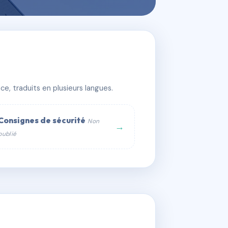
e, traduits en plusieurs langues.
Consignes de sécurité
Non
→
publié
web :
om