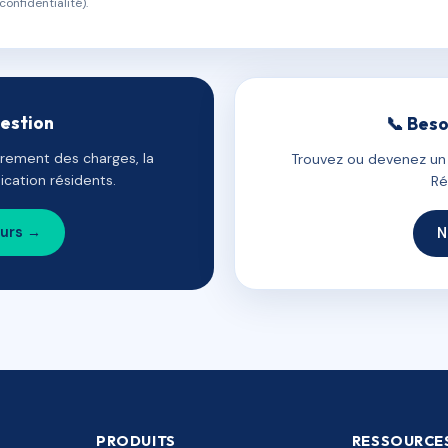
confidentialité).
gestion
📞 Beso
uvrement des charges, la
Trouvez ou devenez un c
cation résidents.
Ré
ours →
N
PRODUITS
RESSOURCE