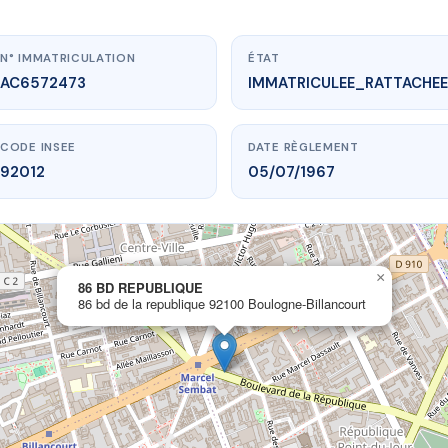
N° IMMATRICULATION
ÉTAT
AC6572473
IMMATRICULEE_RATTACHEE
CODE INSEE
DATE RÈGLEMENT
92012
05/07/1967
×
ww.vme.plus/AC6572473
86 BD REPUBLIQUE
86 bd de la republique 92100 Boulogne-Billancourt
86 BD REPUBLIQUE
republique
92100 Boulogne-Billancourt