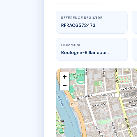
RÉFÉRENCE REGISTRE
RFRAC6572473
COMMUNE
Boulogne-Billancourt
+
−
w
86 bd de la 