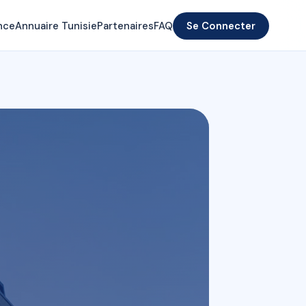
nce
Annuaire Tunisie
Partenaires
FAQ
Se Connecter