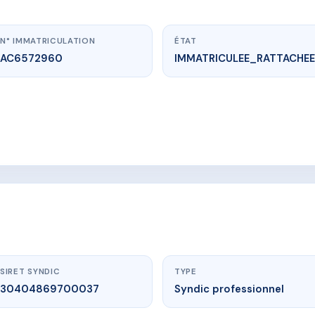
N° IMMATRICULATION
ÉTAT
AC6572960
IMMATRICULEE_RATTACHEE
www.vme.plus/AC6572960
LE PARC DU CHATEAU-RAMBT
 CHATEAU-RAMBT 29 RUE G. LENOTRE 78120 RAMBOUILLET
SIRET SYNDIC
TYPE
30404869700037
Syndic professionnel