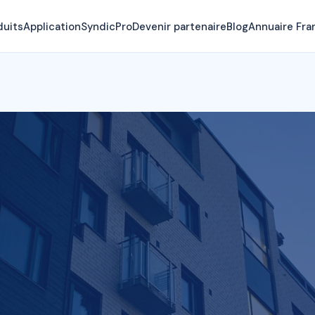
duits
Application
SyndicPro
Devenir partenaire
Blog
Annuaire Fra