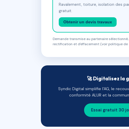
Ravalement, toiture, isolation des p
gratuit.
Obtenir un devis travaux
Demande transmise au partenaire sélectionné, s
rectification et d'effacement (voir politique de 
🚀 Digitalisez la 
Syndic Digital simplifie l'AG, le reco
conformité ALUR et la communi
Essai gratuit 30 j