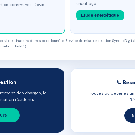
chauffage.
arties communes. Devis
Étude énergétique
eul destinataire de vos coordonnées. Service de mise en relation Syndic Digital
confidentialité).
gestion
📞 Beso
uvrement des charges, la
Trouvez ou devenez un c
cation résidents.
Ré
ours →
N