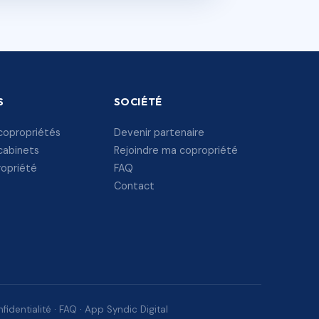
S
SOCIÉTÉ
copropriétés
Devenir partenaire
cabinets
Rejoindre ma copropriété
ropriété
FAQ
Contact
fidentialité
·
FAQ
·
App Syndic Digital