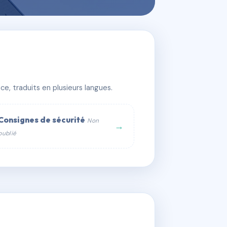
e, traduits en plusieurs langues.
Consignes de sécurité
Non
→
publié
web :
om