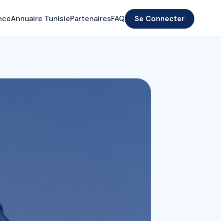
nce
Annuaire Tunisie
Partenaires
FAQ
Se Connecter