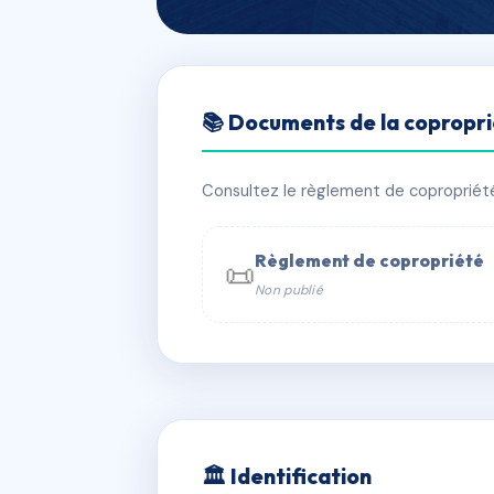
🇫🇷 RFRAC6572960
📚 Documents de la copropr
LE PARC DU 
📍 LE PARC DU CHATEAU-RAMBT 29 
Consultez le règlement de copropriété, 
✓ Immatriculée
🏠 80 lots
🏗 2 
Règlement de copropriété
📜
Non publié
📞 Contacter Syndic Digital

Copropriét
229 
w
🏛 Identification