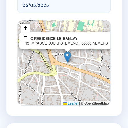
05/05/2025
+
−
×
SDC RESIDENCE LE BANLAY
13 IMPASSE LOUIS STEVENOT 58000 NEVERS
Leaflet
|
© OpenStreetMap