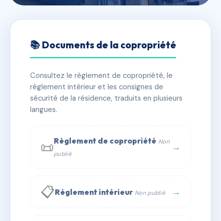
🇫🇷 RFRAC6573125
SDC RESIDENCE LE BANLAY
📚 Documents de la copropriété
📍 13 IMPASSE LOUIS STEVENOT 58000 NEVERS
Consultez le règlement de copropriété, le
✓ Immatriculée
🏠 42 lots
🏗 1 bâtiment(s)
règlement intérieur et les consignes de
sécurité de la résidence, traduits en plusieurs
langues.
📞 Contacter Syndic Digital
💬 WhatsApp
✉ Email
Règlement de copropriété
Non
📜
→
publié
📋
→
Règlement intérieur
Non publié