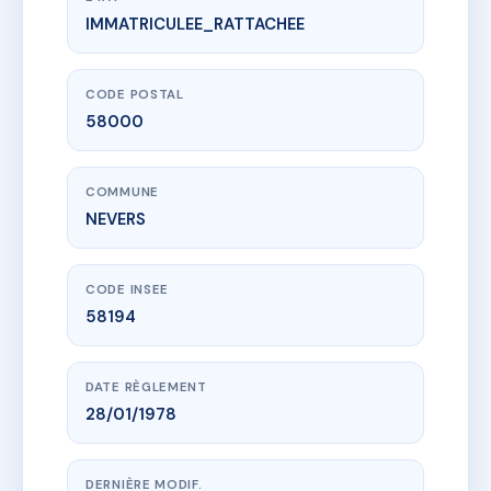
IMMATRICULEE_RATTACHEE
www.vme.plus/AC6573125
SDC RESIDENCE LE BANLAY
13 Impasse Louis Stevenot
58000 NEVERS
CODE POSTAL
58000
COMMUNE
NEVERS
CODE INSEE
58194
DATE RÈGLEMENT
28/01/1978
DERNIÈRE MODIF.