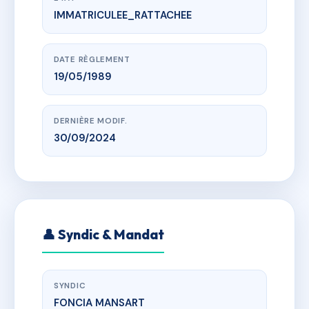
IMMATRICULEE_RATTACHEE
www.vme.plus/AC6574529
IMPASSE DE LA POSTE
IMPASSE DE LA POSTE 78126 AULNAY SUR MAULDRE
DATE RÈGLEMENT
19/05/1989
DERNIÈRE MODIF.
30/09/2024
👤 Syndic & Mandat
SYNDIC
FONCIA MANSART