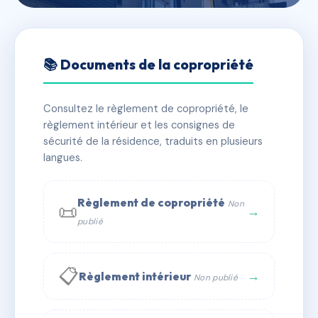
🇫🇷 RFRAC6574529
IMPASSE DE LA POSTE
📚 Documents de la copropriété
📍 IMPASSE DE LA POSTE 78126 AULNAY SUR
MAULDRE
Consultez le règlement de copropriété, le
règlement intérieur et les consignes de
✓ Immatriculée
🏠 35 lots
🏗 1 bâtiment(s)
sécurité de la résidence, traduits en plusieurs
langues.
📞 Contacter Syndic Digital
💬 WhatsApp
Règlement de copropriété
Non
📜
✉ Email
→
publié
📋
→
Règlement intérieur
Non publié