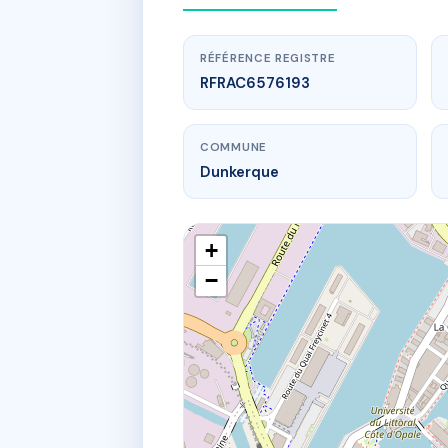
RÉFÉRENCE REGISTRE
RFRAC6576193
COMMUNE
Dunkerque
+
−
www.
SDC 10/
10 r du je