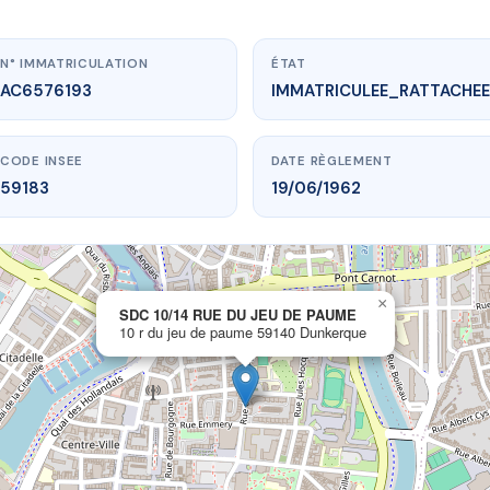
N° IMMATRICULATION
ÉTAT
AC6576193
IMMATRICULEE_RATTACHEE
CODE INSEE
DATE RÈGLEMENT
59183
19/06/1962
×
vme.plus/AC6576193
SDC 10/14 RUE DU JEU DE PAUME
10 r du jeu de paume 59140 Dunkerque
14 RUE DU JEU DE PAUME
u de paume
59140 Dunkerque