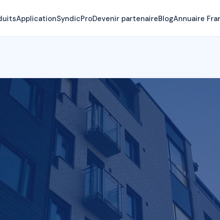
duits
Application
SyndicPro
Devenir partenaire
Blog
Annuaire Fra