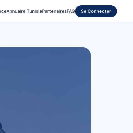
nce
Annuaire Tunisie
Partenaires
FAQ
Se Connecter