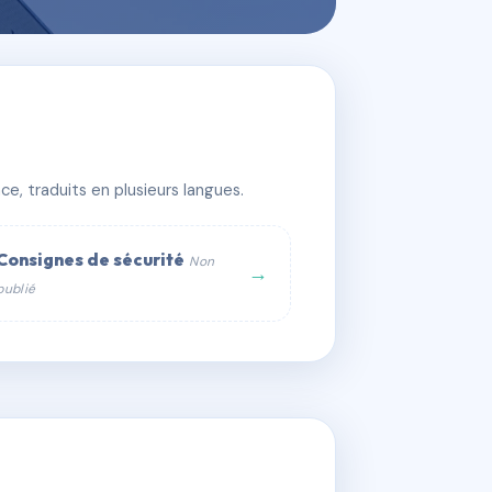
e, traduits en plusieurs langues.
Consignes de sécurité
Non
→
publié
web :
om