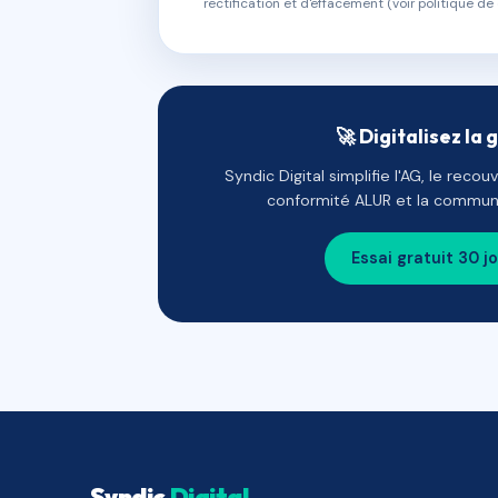
rectification et d'effacement (voir politique de 
🚀 Digitalisez la 
Syndic Digital simplifie l'AG, le reco
conformité ALUR et la communi
Essai gratuit 30 j
Syndic
Digital