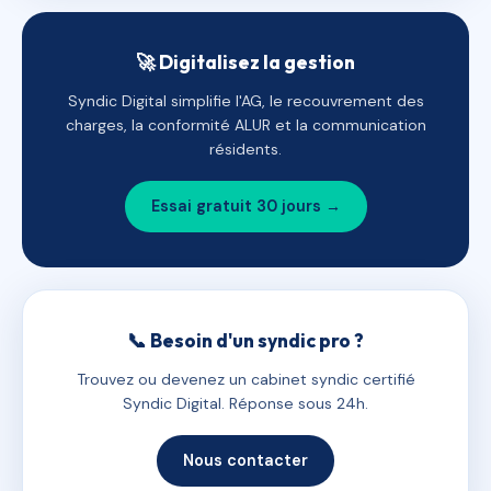
🚀 Digitalisez la gestion
Syndic Digital simplifie l'AG, le recouvrement des
charges, la conformité ALUR et la communication
résidents.
Essai gratuit 30 jours →
📞 Besoin d'un syndic pro ?
Trouvez ou devenez un cabinet syndic certifié
Syndic Digital. Réponse sous 24h.
Nous contacter