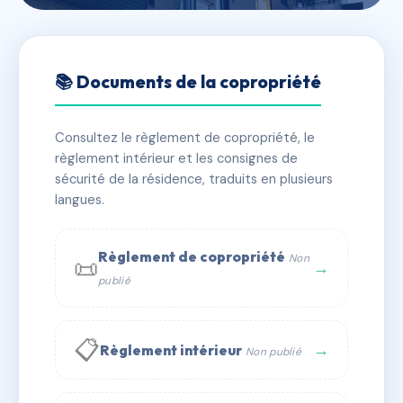
🇫🇷 RFRAC6576763
CENTRAL RESIDENCE
📚 Documents de la copropriété
📍 1 pl jeanne d'arc 54190 Villerupt
Consultez le règlement de copropriété, le
✓ Immatriculée
🏠 78 lots
🏗 1 bâtiment(s)
règlement intérieur et les consignes de
sécurité de la résidence, traduits en plusieurs
langues.
📞 Contacter Syndic Digital
💬 WhatsApp
✉ Email
Règlement de copropriété
Non
📜
→
publié
📋
→
Règlement intérieur
Non publié