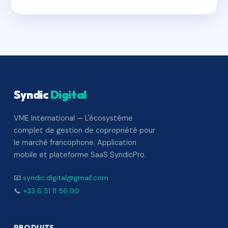
Syndic
Digital
VME International — L'écosystème
complet de gestion de copropriété pour
le marché francophone. Application
mobile et plateforme SaaS SyndicPro.
📧
syndic.digital@gmail.com
📞
+33 6 51 11 56 90
PRODUITS