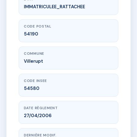
IMMATRICULEE_RATTACHEE
www.vme.plus/AC6576763
CENTRAL RESIDENCE
1 pl jeanne d'arc
54190 Villerupt
CODE POSTAL
54190
COMMUNE
Villerupt
CODE INSEE
54580
DATE RÈGLEMENT
27/04/2006
DERNIÈRE MODIF.