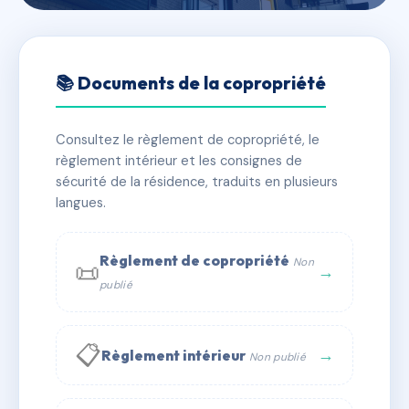
🇫🇷 RFRAC6577183
SDC 30 TRONCHET
📚 Documents de la copropriété
📍 30 r tronchet 69006 Lyon
Consultez le règlement de copropriété, le
✓ Immatriculée
🏠 27 lots
🏗 1 bâtiment(s)
règlement intérieur et les consignes de
sécurité de la résidence, traduits en plusieurs
langues.
📞 Contacter Syndic Digital
💬 WhatsApp
✉ Email
Règlement de copropriété
Non
📜
→
publié
📋
→
Règlement intérieur
Non publié