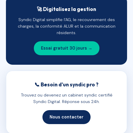
🚀 Digitalisez la gestion
Syndic Digital simplifie l'AG, le recouvrement des
charges, la conformité ALUR et la communication
résidents.
Essai gratuit 30 jours →
📞 Besoin d'un syndic pro ?
Trouvez ou devenez un cabinet syndic certifié
Syndic Digital. Réponse sous 24h.
Nous contacter