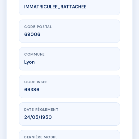
IMMATRICULEE_RATTACHEE
www.vme.plus/AC6577183
SDC 30 TRONCHET
30 r tronchet
69006 Lyon
CODE POSTAL
69006
COMMUNE
Lyon
CODE INSEE
69386
DATE RÈGLEMENT
24/05/1950
DERNIÈRE MODIF.