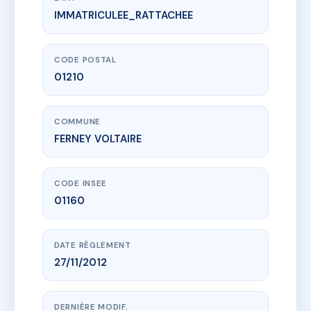
IMMATRICULEE_RATTACHEE
www.vme.plus/AC6578660
CARRE VOLTAIRE BAT D VOLUME 4
24 av voltaire
01210 FERNEY VOLTAIRE
CODE POSTAL
01210
COMMUNE
FERNEY VOLTAIRE
CODE INSEE
01160
DATE RÈGLEMENT
27/11/2012
DERNIÈRE MODIF.