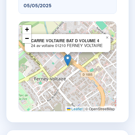
05/05/2025
+
−
×
CARRE VOLTAIRE BAT D VOLUME 4
24 av voltaire 01210 FERNEY VOLTAIRE
Leaflet
|
© OpenStreetMap