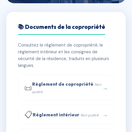
🇫🇷 RFRAC6578660
CARRE VOLTAIRE BAT D
📚 Documents de la copropriété
VOLUME 4
Consultez le règlement de copropriété, le
📍 24 av voltaire 01210 FERNEY VOLTAIRE
règlement intérieur et les consignes de
✓ Immatriculée
🏠 22 lots
🏗 1 bâtiment(s)
sécurité de la résidence, traduits en plusieurs
langues.
📞 Contacter Syndic Digital
💬 WhatsApp
Règlement de copropriété
Non
📜
✉ Email
→
publié
📋
→
Règlement intérieur
Non publié