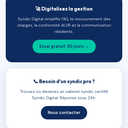
🚀 Digitalisez la gestion
Syndic Digital simplifie l'AG, le recouvrement des
charges, la conformité ALUR et la communication
résidents.
Essai gratuit 30 jours →
📞 Besoin d'un syndic pro ?
Trouvez ou devenez un cabinet syndic certifié
Syndic Digital. Réponse sous 24h.
Nous contacter