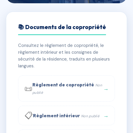
🇫🇷 RFRAC6580476
SDC 10 BIS RUE JEAN BONAL
📚 Documents de la copropriété
📍 10B r jean bonal 92250 La Garenne-Colombes
Consultez le règlement de copropriété, le
✓ Immatriculée
🏠 29 lots
🏗 1 bâtiment(s)
règlement intérieur et les consignes de
sécurité de la résidence, traduits en plusieurs
langues.
📞 Contacter Syndic Digital
💬 WhatsApp
✉ Email
Règlement de copropriété
Non
📜
→
publié
📋
→
Règlement intérieur
Non publié