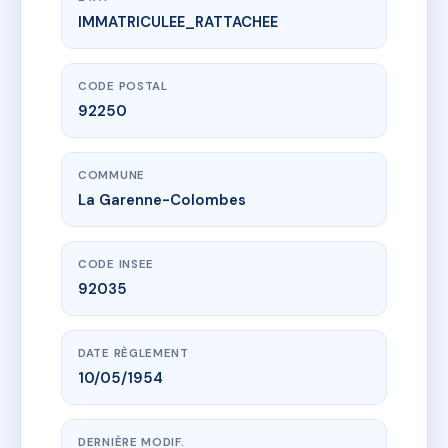
IMMATRICULEE_RATTACHEE
www.vme.plus/AC6580476
SDC 10 BIS RUE JEAN BONAL
10B r jean bonal
92250 La Garenne-Colombes
CODE POSTAL
92250
COMMUNE
La Garenne-Colombes
CODE INSEE
92035
DATE RÈGLEMENT
10/05/1954
DERNIÈRE MODIF.