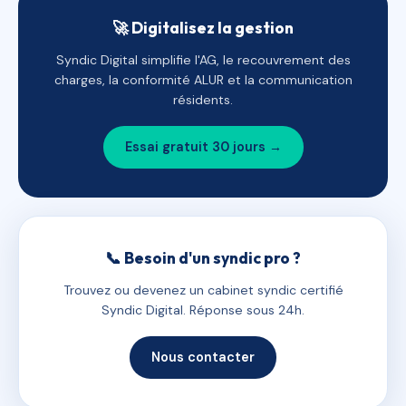
🚀 Digitalisez la gestion
Syndic Digital simplifie l'AG, le recouvrement des
charges, la conformité ALUR et la communication
résidents.
Essai gratuit 30 jours →
📞 Besoin d'un syndic pro ?
Trouvez ou devenez un cabinet syndic certifié
Syndic Digital. Réponse sous 24h.
Nous contacter