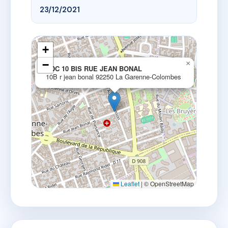
23/12/2021
+
−
×
SDC 10 BIS RUE JEAN BONAL
10B r jean bonal 92250 La Garenne-Colombes
Leaflet
|
© OpenStreetMap