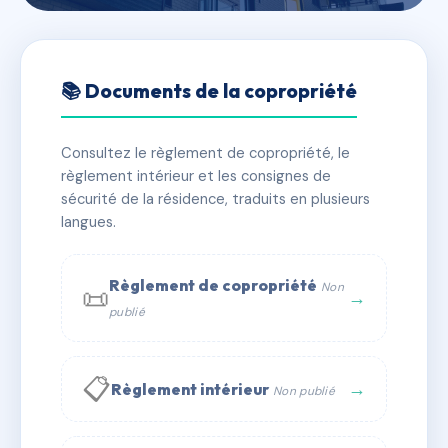
🇫🇷 RFRAC6581128
3 PLACE AUGUSTE
📚 Documents de la copropriété
METIVIER
Consultez le règlement de copropriété, le
📍 3 pl auguste metivier 75020 Paris
règlement intérieur et les consignes de
✓ Immatriculée
🏠 24 lots
🏗 3 bâtiment(s)
sécurité de la résidence, traduits en plusieurs
langues.
📞 Contacter Syndic Digital
💬 WhatsApp
Règlement de copropriété
Non
📜
✉ Email
→
publié
📋
→
Règlement intérieur
Non publié