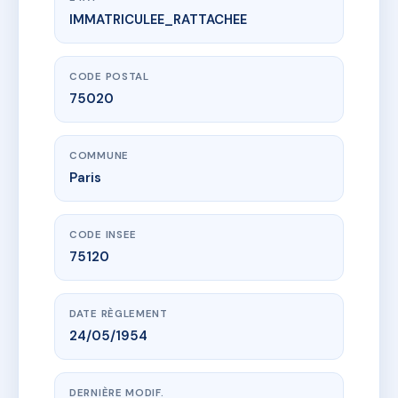
IMMATRICULEE_RATTACHEE
www.vme.plus/AC6581128
3 PLACE AUGUSTE METIVIER
3 pl auguste metivier
75020 Paris
CODE POSTAL
75020
COMMUNE
Paris
CODE INSEE
75120
DATE RÈGLEMENT
24/05/1954
DERNIÈRE MODIF.