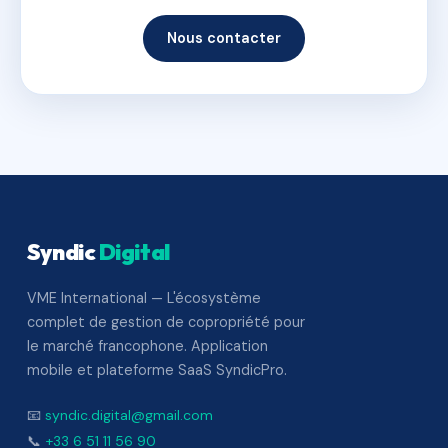
Nous contacter
Syndic
Digital
VME International — L'écosystème
complet de gestion de copropriété pour
le marché francophone. Application
mobile et plateforme SaaS SyndicPro.
📧
syndic.digital@gmail.com
📞
+33 6 51 11 56 90