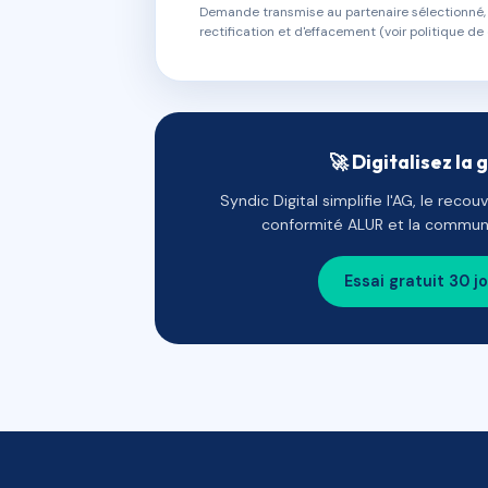
Demande transmise au partenaire sélectionné, s
rectification et d'effacement (voir politique de 
🚀 Digitalisez la 
Syndic Digital simplifie l'AG, le reco
conformité ALUR et la communi
Essai gratuit 30 j