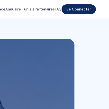
nce
Annuaire Tunisie
Partenaires
FAQ
Se Connecter