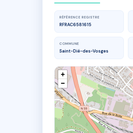
RÉFÉRENCE REGISTRE
RFRAC6581615
COMMUNE
Saint-Dié-des-Vosges
+
−
www.
6 r thiers
8