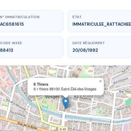
N° IMMATRICULATION
ÉTAT
AC6581615
IMMATRICULEE_RATTACHEE
CODE INSEE
DATE RÈGLEMENT
88413
20/08/1992
×
vme.plus/AC6581615
6 Thiers
6 r thiers 88100 Saint-Dié-des-Vosges
6 Thiers
8100 Saint-Dié-des-Vosges