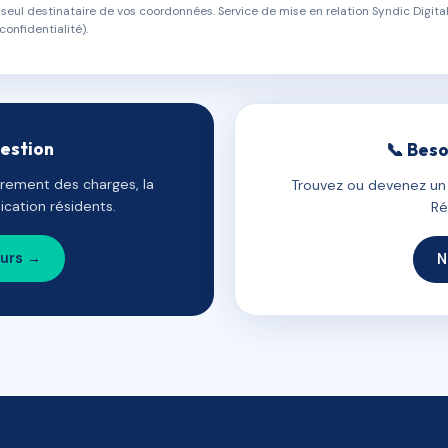
eul destinataire de vos coordonnées. Service de mise en relation Syndic Digital
confidentialité).
gestion
📞 Beso
uvrement des charges, la
Trouvez ou devenez un c
cation résidents.
Ré
ours →
N