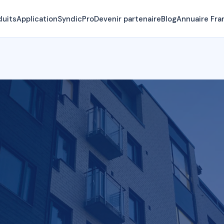
duits
Application
SyndicPro
Devenir partenaire
Blog
Annuaire Fra