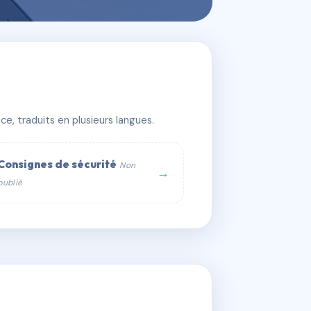
e, traduits en plusieurs langues.
Consignes de sécurité
Non
→
publié
web :
om