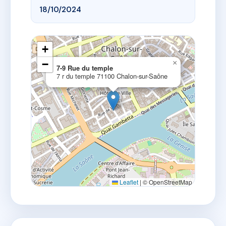
18/10/2024
+
−
×
7-9 Rue du temple
7 r du temple 71100 Chalon-sur-Saône
Leaflet
|
© OpenStreetMap