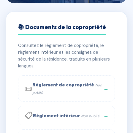
🇫🇷 RFRAC6590111
7-9 Rue du temple
📚 Documents de la copropriété
📍 7 r du temple 71100 Chalon-sur-Saône
Consultez le règlement de copropriété, le
✓ Immatriculée
🏠 18 lots
🏗 1 bâtiment(s)
règlement intérieur et les consignes de
sécurité de la résidence, traduits en plusieurs
langues.
📞 Contacter Syndic Digital
💬 WhatsApp
✉ Email
Règlement de copropriété
Non
📜
→
publié
📋
→
Règlement intérieur
Non publié