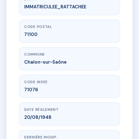
IMMATRICULEE_RATTACHEE
www.vme.plus/AC6590111
7-9 Rue du temple
7 r du temple
71100 Chalon-sur-Saône
CODE POSTAL
71100
COMMUNE
Chalon-sur-Saône
CODE INSEE
71076
DATE RÈGLEMENT
20/08/1948
DERNIÈRE MODIF.