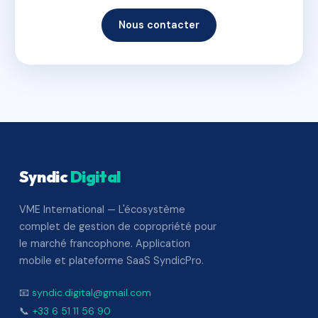
Nous contacter
Syndic
Digital
VME International — L'écosystème
complet de gestion de copropriété pour
le marché francophone. Application
mobile et plateforme SaaS SyndicPro.
📧
syndic.digital@gmail.com
📞
+33 6 51 11 56 90