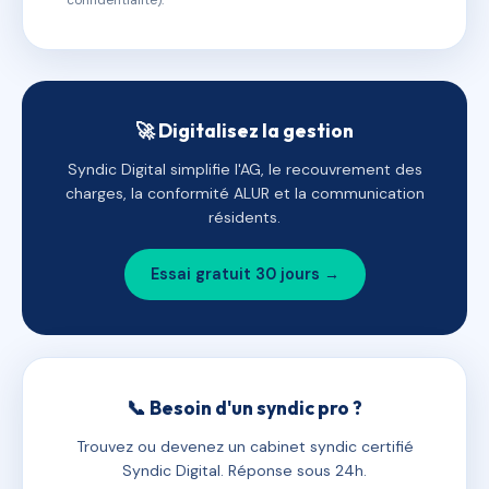
confidentialité).
🚀 Digitalisez la gestion
Syndic Digital simplifie l'AG, le recouvrement des
charges, la conformité ALUR et la communication
résidents.
Essai gratuit 30 jours →
📞 Besoin d'un syndic pro ?
Trouvez ou devenez un cabinet syndic certifié
Syndic Digital. Réponse sous 24h.