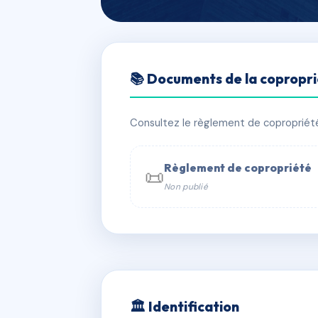
🇫🇷 RFRAC6590459
📚 Documents de la copropr
NEUILLY CONF
📍 2 av robert 93330 Neuilly-sur-Ma
Consultez le règlement de copropriété, 
✓ Immatriculée
🏠 173 lots
🏗 2 
Règlement de copropriété
📜
Non publié
📞 Contacter Syndic Digital

Coproprié
229 
N°
w
🏛 Identification