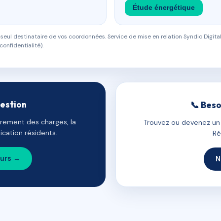
Étude énergétique
eul destinataire de vos coordonnées. Service de mise en relation Syndic Digital
confidentialité).
gestion
📞 Beso
uvrement des charges, la
Trouvez ou devenez un c
cation résidents.
Ré
ours →
N