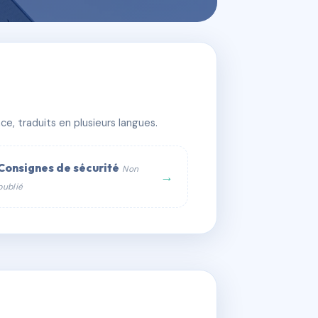
e, traduits en plusieurs langues.
Consignes de sécurité
Non
→
publié
web :
om