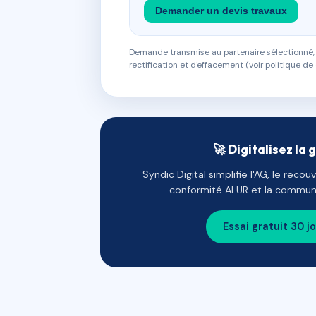
Demander un devis travaux
Demande transmise au partenaire sélectionné, s
rectification et d'effacement (voir politique de 
🚀 Digitalisez la 
Syndic Digital simplifie l'AG, le reco
conformité ALUR et la communi
Essai gratuit 30 j