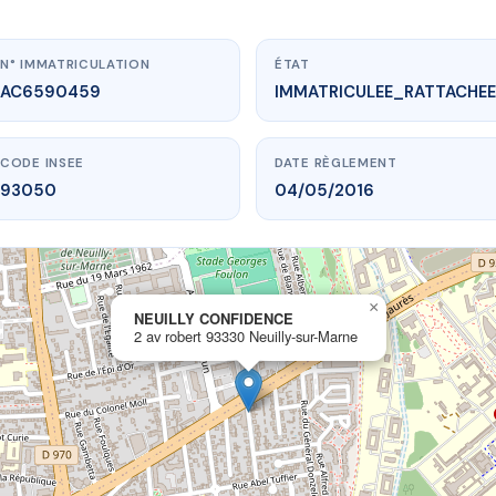
N° IMMATRICULATION
ÉTAT
AC6590459
IMMATRICULEE_RATTACHEE
CODE INSEE
DATE RÈGLEMENT
93050
04/05/2016
×
vme.plus/AC6590459
NEUILLY CONFIDENCE
2 av robert 93330 Neuilly-sur-Marne
UILLY CONFIDENCE
rt
93330 Neuilly-sur-Marne