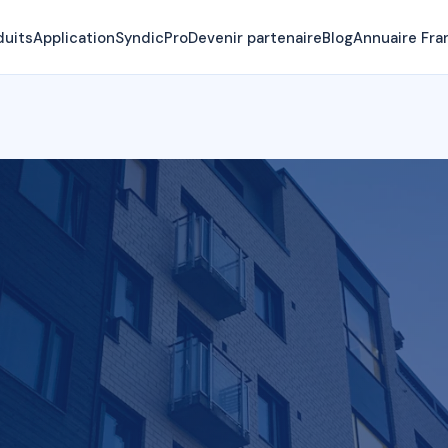
duits
Application
SyndicPro
Devenir partenaire
Blog
Annuaire Fra