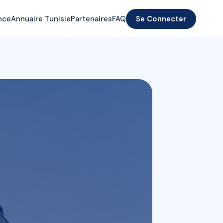
nce
Annuaire Tunisie
Partenaires
FAQ
Se Connecter