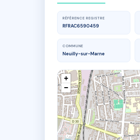
RÉFÉRENCE REGISTRE
RFRAC6590459
COMMUNE
Neuilly-sur-Marne
+
−
www.
NE
2 av robe