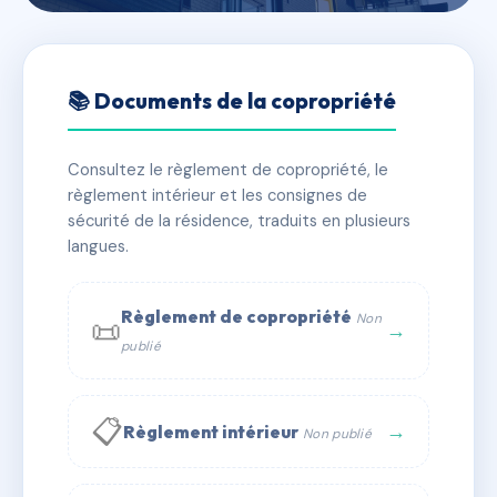
🇫🇷 RFRAC6590525
LA COLINIERE
📚 Documents de la copropriété
📍 13 bd du manoir saint-lo 44300 Nantes
Consultez le règlement de copropriété, le
✓ Immatriculée
🏠 72 lots
🏗 6 bâtiment(s)
règlement intérieur et les consignes de
sécurité de la résidence, traduits en plusieurs
langues.
📞 Contacter Syndic Digital
💬 WhatsApp
✉ Email
Règlement de copropriété
Non
📜
→
publié
📋
→
Règlement intérieur
Non publié