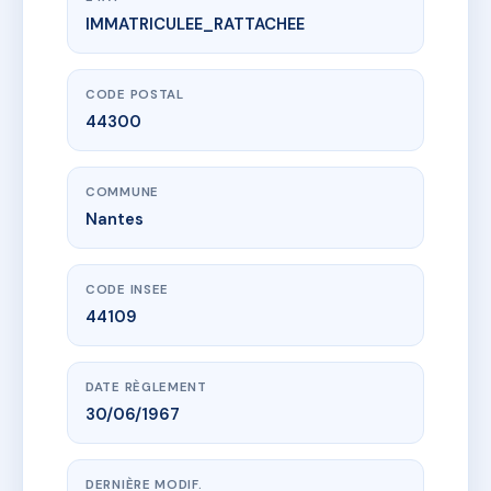
IMMATRICULEE_RATTACHEE
www.vme.plus/AC6590525
LA COLINIERE
13 bd du manoir saint-lo
44300 Nantes
CODE POSTAL
44300
COMMUNE
Nantes
CODE INSEE
44109
DATE RÈGLEMENT
30/06/1967
DERNIÈRE MODIF.