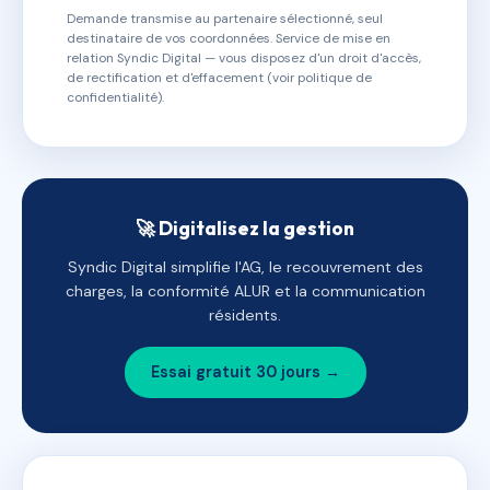
Demande transmise au partenaire sélectionné, seul
destinataire de vos coordonnées. Service de mise en
relation Syndic Digital — vous disposez d'un droit d'accès,
de rectification et d'effacement (voir politique de
confidentialité).
🚀 Digitalisez la gestion
Syndic Digital simplifie l'AG, le recouvrement des
charges, la conformité ALUR et la communication
résidents.
Essai gratuit 30 jours →