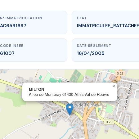
N° IMMATRICULATION
ÉTAT
AC6591697
IMMATRICULEE_RATTACHEE
CODE INSEE
DATE RÈGLEMENT
61007
16/04/2005
×
w.vme.plus/AC6591697
MILTON
Allee de Montbray 61430 Athis-Val de Rouvre
MILTON
ntbray
61430 Athis-Val de Rouvre