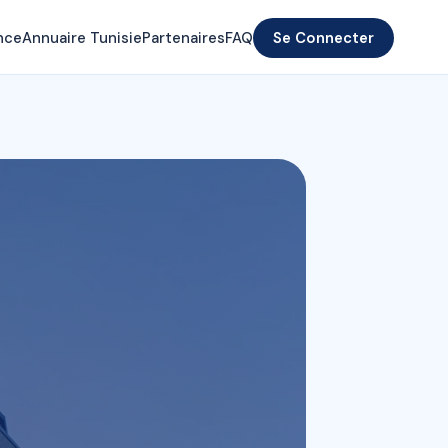
nce
Annuaire Tunisie
Partenaires
FAQ
Se Connecter