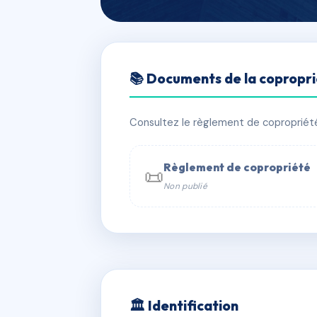
🇫🇷 RFRAC6591697
📚 Documents de la copropr
MILTON
📍 Allee de Montbray 61430 Athis-Va
Consultez le règlement de copropriété, 
✓ Immatriculée
🏠 76 lots
🏗 2 
Règlement de copropriété
📜
Non publié
📞 Contacter Syndic Digital

Coproprié
229 
N°
w
🏛 Identification