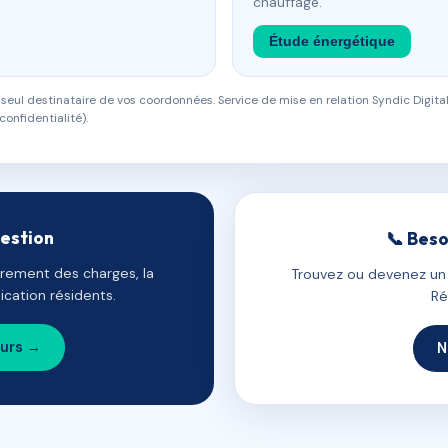
chauffage.
Étude énergétique
eul destinataire de vos coordonnées. Service de mise en relation Syndic Digital
confidentialité).
gestion
📞 Beso
uvrement des charges, la
Trouvez ou devenez un c
cation résidents.
Ré
ours →
N