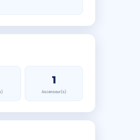
1
s)
Ascenseur(s)