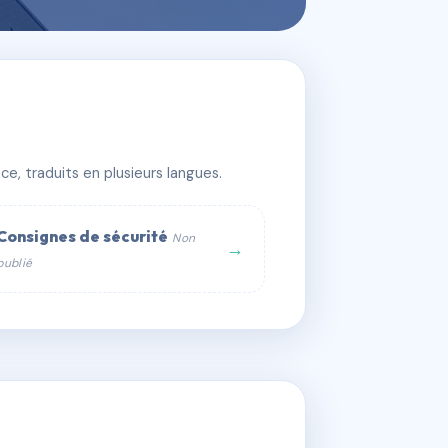
e, traduits en plusieurs langues.
Consignes de sécurité
Non
→
publié
web :
om