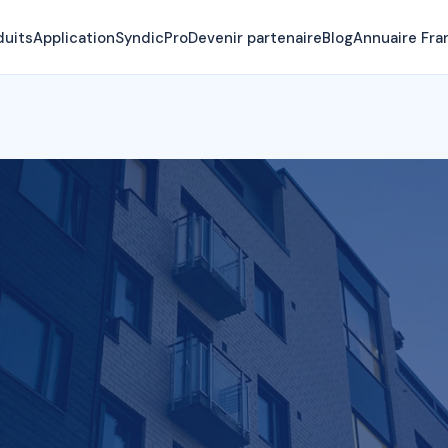
duits
Application
SyndicPro
Devenir partenaire
Blog
Annuaire Fra