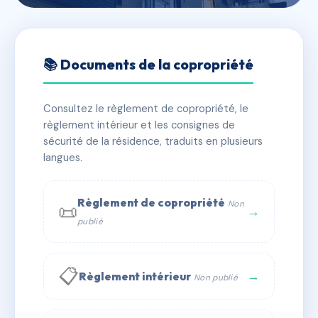
🇫🇷 RFRAC6592687
CONCORDE
📚 Documents de la copropriété
📍 1A imp de la concorde 67640 Fegersheim
Consultez le règlement de copropriété, le
✓ Immatriculée
🏠 35 lots
🏗 2 bâtiment(s)
règlement intérieur et les consignes de
sécurité de la résidence, traduits en plusieurs
langues.
📞 Contacter Syndic Digital
💬 WhatsApp
✉ Email
Règlement de copropriété
Non
📜
→
publié
📋
→
Règlement intérieur
Non publié