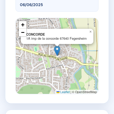
06/06/2025
+
−
×
CONCORDE
1A imp de la concorde 67640 Fegersheim
Leaflet
|
© OpenStreetMap