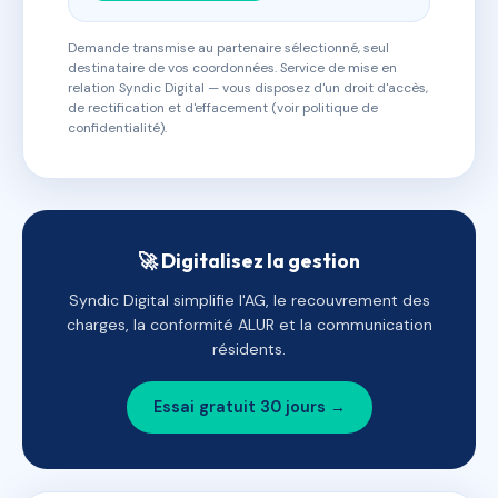
Demande transmise au partenaire sélectionné, seul
destinataire de vos coordonnées. Service de mise en
relation Syndic Digital — vous disposez d'un droit d'accès,
de rectification et d'effacement (voir politique de
confidentialité).
🚀 Digitalisez la gestion
Syndic Digital simplifie l'AG, le recouvrement des
charges, la conformité ALUR et la communication
résidents.
Essai gratuit 30 jours →