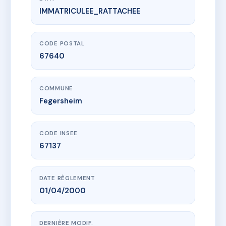
IMMATRICULEE_RATTACHEE
www.vme.plus/AC6592687
CONCORDE
1A imp de la concorde
67640 Fegersheim
CODE POSTAL
67640
COMMUNE
Fegersheim
CODE INSEE
67137
DATE RÈGLEMENT
01/04/2000
DERNIÈRE MODIF.