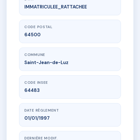
IMMATRICULEE_RATTACHEE
www.vme.plus/AC6593008
DU LAC
11 r paul gelos
64500 Saint-Jean-de-Luz
CODE POSTAL
64500
COMMUNE
Saint-Jean-de-Luz
CODE INSEE
64483
DATE RÈGLEMENT
01/01/1997
DERNIÈRE MODIF.