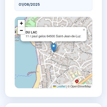
01/08/2025
+
−
×
DU LAC
11 r paul gelos 64500 Saint-Jean-de-Luz
Leaflet
|
© OpenStreetMap