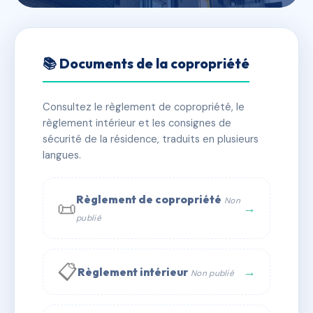
🇫🇷 RFRAC6593008
DU LAC
📚 Documents de la copropriété
📍 11 r paul gelos 64500 Saint-Jean-de-Luz
Consultez le règlement de copropriété, le
✓ Immatriculée
🏠 52 lots
🏗 1 bâtiment(s)
règlement intérieur et les consignes de
sécurité de la résidence, traduits en plusieurs
langues.
📞 Contacter Syndic Digital
💬 WhatsApp
✉ Email
Règlement de copropriété
Non
📜
→
publié
📋
→
Règlement intérieur
Non publié