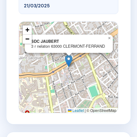
21/03/2025
+
−
×
SDC JAUBERT
3 r nelaton 63000 CLERMONT-FERRAND
Leaflet
|
© OpenStreetMap