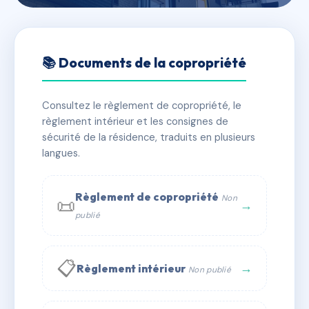
🇫🇷 RFRAC6595995
SDC JAUBERT
📚 Documents de la copropriété
📍 3 r nelaton 63000 CLERMONT-FERRAND
Consultez le règlement de copropriété, le
✓ Immatriculée
🏠 21 lots
🏗 1 bâtiment(s)
règlement intérieur et les consignes de
sécurité de la résidence, traduits en plusieurs
langues.
📞 Contacter Syndic Digital
💬 WhatsApp
✉ Email
Règlement de copropriété
Non
📜
→
publié
📋
→
Règlement intérieur
Non publié