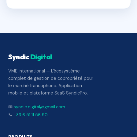
Syndic
Digital
VME International — L'écosystème
complet de gestion de copropriété pour
le marché francophone. Application
mobile et plateforme SaaS SyndicPro.
📧
syndic.digital@gmail.com
📞
+33 6 51 11 56 90
PRODUITS