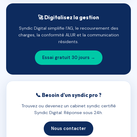
🚀 Digitalisez la gestion
Syndic Digital simplifie l'AG, le recouvrement des
charges, la conformité ALUR et la communication
résidents.
Essai gratuit 30 jours →
📞 Besoin d'un syndic pro ?
Trouvez ou devenez un cabinet syndic certifié
Syndic Digital. Réponse sous 24h.
Nous contacter