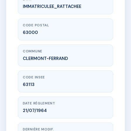
IMMATRICULEE_RATTACHEE
www.vme.plus/AC6595995
SDC JAUBERT
3 r nelaton
63000 CLERMONT-FERRAND
CODE POSTAL
63000
COMMUNE
CLERMONT-FERRAND
CODE INSEE
63113
DATE RÈGLEMENT
21/07/1964
DERNIÈRE MODIF.