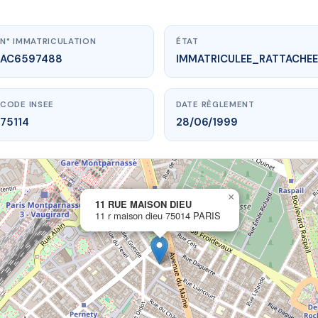
N° IMMATRICULATION
ÉTAT
AC6597488
IMMATRICULEE_RATTACHEE
CODE INSEE
DATE RÈGLEMENT
75114
28/06/1999
×
vme.plus/AC6597488
11 RUE MAISON DIEU
11 r maison dieu 75014 PARIS
1 RUE MAISON DIEU
maison dieu
75014 PARIS