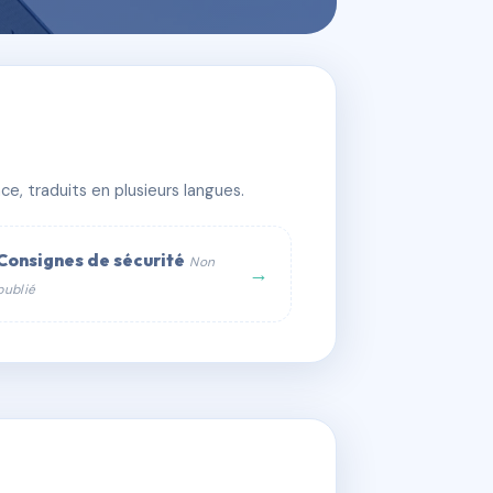
e, traduits en plusieurs langues.
Consignes de sécurité
Non
→
publié
web :
om