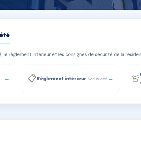
iété
 DIEU
le règlement intérieur et les consignes de sécurité de la résidenc
bâtiment(s)
📋
🚨
→
→
Règlement intérieur
Non publié
 WhatsApp
✉ Email
té
rue Saint-Honoré, 75001 Paris - Tél. : +33 6 51 11 56 90 - 
AC6597488
🇫🇷
ww.syndic.digital - E-mail : syndic.digital@gmail.c