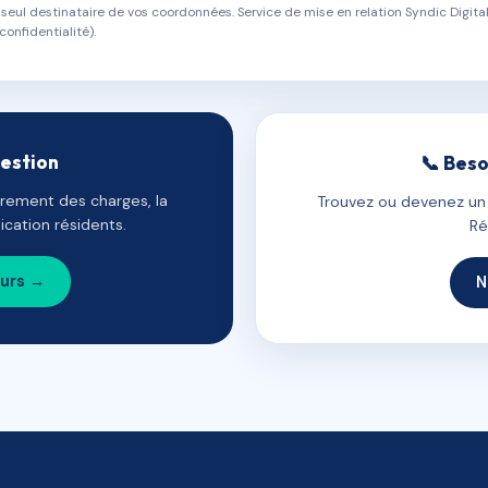
eul destinataire de vos coordonnées. Service de mise en relation Syndic Digital
confidentialité).
gestion
📞 Beso
uvrement des charges, la
Trouvez ou devenez un c
cation résidents.
Ré
ours →
N