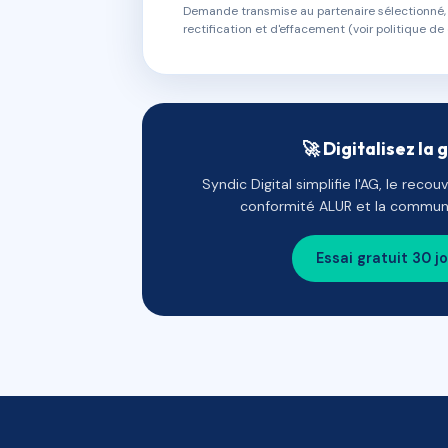
Demande transmise au partenaire sélectionné, s
rectification et d'effacement (voir politique de 
🚀 Digitalisez la 
Syndic Digital simplifie l'AG, le reco
conformité ALUR et la communi
Essai gratuit 30 j