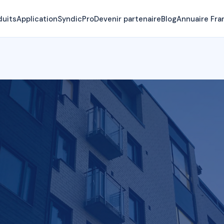
duits
Application
SyndicPro
Devenir partenaire
Blog
Annuaire Fra