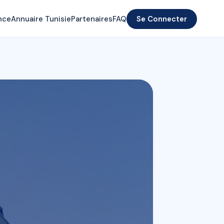
nce
Annuaire Tunisie
Partenaires
FAQ
Se Connecter