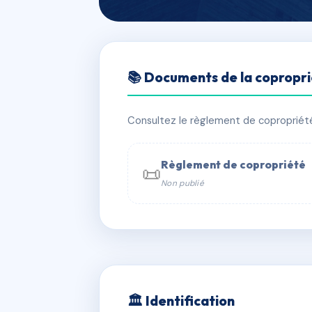
🇫🇷 RFRAC6597488
📚 Documents de la copropr
11 RUE MAISON
📍 11 r maison dieu 75014 PARIS
Consultez le règlement de copropriété, 
✓ Immatriculée
🏠 42 lots
🏗 1 
Règlement de copropriété
📜
Non publié
📞 Contacter Syndic Digital

Coproprié
229 
N°
w
🏛 Identification