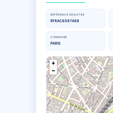
RÉFÉRENCE REGISTRE
RFRAC6597488
COMMUNE
PARIS
+
−
www.
1
11 r 