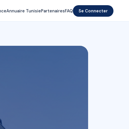
nce
Annuaire Tunisie
Partenaires
FAQ
Se Connecter