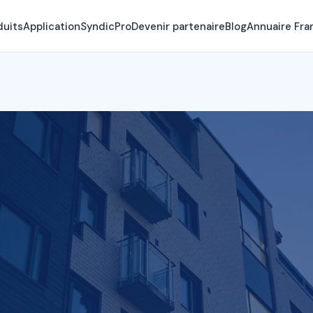
duits
Application
SyndicPro
Devenir partenaire
Blog
Annuaire Fra