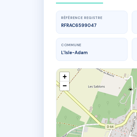
RÉFÉRENCE REGISTRE
RFRAC6599047
COMMUNE
L'Isle-Adam
+
−
www
SD
14 av des ec