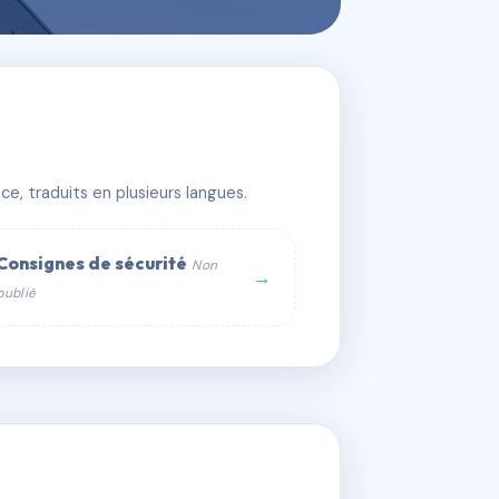
e, traduits en plusieurs langues.
Consignes de sécurité
Non
→
publié
web :
om