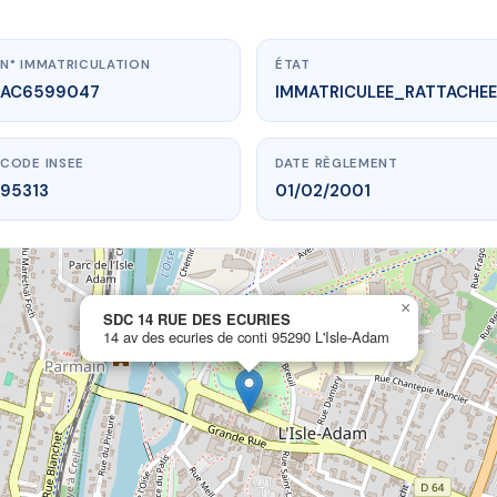
N° IMMATRICULATION
ÉTAT
AC6599047
IMMATRICULEE_RATTACHEE
CODE INSEE
DATE RÈGLEMENT
95313
01/02/2001
×
.vme.plus/AC6599047
SDC 14 RUE DES ECURIES
14 av des ecuries de conti 95290 L'Isle-Adam
C 14 RUE DES ECURIES
uries de conti
95290 L'Isle-Adam