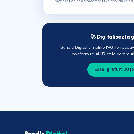
rectification et d'effacement (voir politique de 
🚀 Digitalisez la 
Syndic Digital simplifie l'AG, le reco
conformité ALUR et la communi
Essai gratuit 30 j
Syndic
Digital