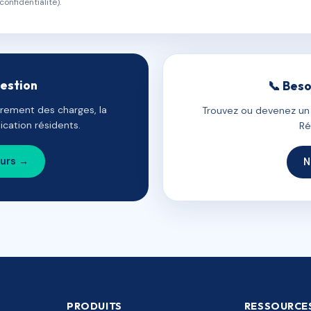
confidentialité).
gestion
📞 Beso
uvrement des charges, la
Trouvez ou devenez un c
cation résidents.
Ré
ours →
N
PRODUITS
RESSOURCE