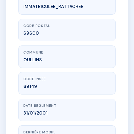
IMMATRICULEE_RATTACHEE
www.vme.plus/AC6600019
LE PERRON DE MONTMEIN
36 r du perron
69600 OULLINS
CODE POSTAL
69600
COMMUNE
OULLINS
CODE INSEE
69149
DATE RÈGLEMENT
31/01/2001
DERNIÈRE MODIF.