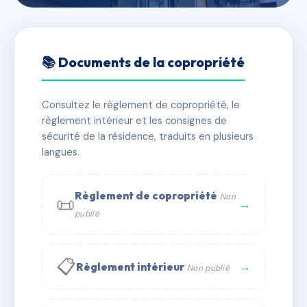
🇫🇷 RFRAC6600019
LE PERRON DE MONTMEIN
📚 Documents de la copropriété
📍 36 r du perron 69600 OULLINS
Consultez le règlement de copropriété, le
✓ Immatriculée
🏠 25 lots
🏗 1 bâtiment(s)
règlement intérieur et les consignes de
sécurité de la résidence, traduits en plusieurs
langues.
📞 Contacter Syndic Digital
💬 WhatsApp
✉ Email
Règlement de copropriété
Non
📜
→
publié
📋
→
Règlement intérieur
Non publié