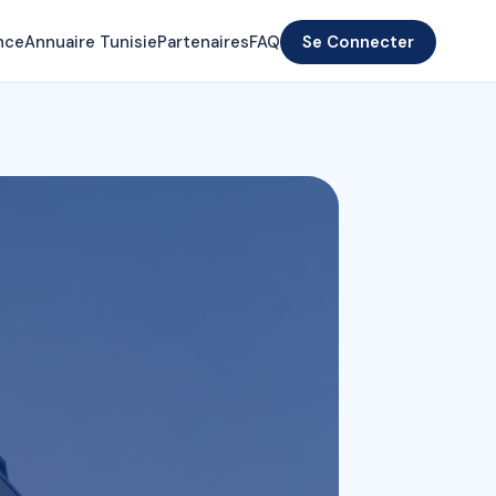
nce
Annuaire Tunisie
Partenaires
FAQ
Se Connecter