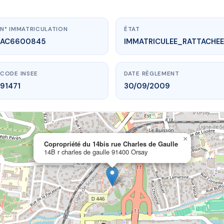
N° IMMATRICULATION
ÉTAT
AC6600845
IMMATRICULEE_RATTACHEE
CODE INSEE
DATE RÈGLEMENT
91471
30/09/2009
×
ww.vme.plus/AC6600845
Copropriété du 14bis rue Charles de Gaulle
14B r charles de gaulle 91400 Orsay
té du 14bis rue Charles de Gaulle
 charles de gaulle
91400 Orsay