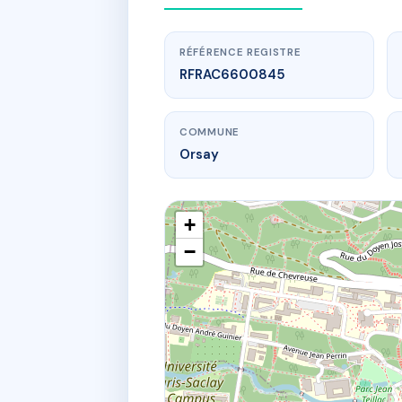
RÉFÉRENCE REGISTRE
RFRAC6600845
COMMUNE
Orsay
+
−
w
Coproprié
14B r