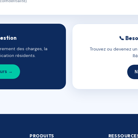
confidentialité).
gestion
📞 Beso
uvrement des charges, la
Trouvez ou devenez un c
cation résidents.
Ré
ours →
N
PRODUITS
RESSOURCE