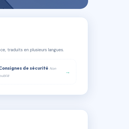
e
e, traduits en plusieurs langues.
Consignes de sécurité
Non
→
publié
web :
om