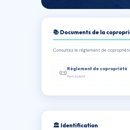
🇫🇷 RFRAC6600845
📚 Documents de la copropr
Copropriété du 
📍 14B r charles de gaulle 91400 Ors
Consultez le règlement de copropriété, 
✓ Immatriculée
🏠 20 lots
🏗 1 
Règlement de copropriété
📜
Non publié
📞 Contacter Syndic Digital

Coproprié
229 
N°
w
🏛 Identification