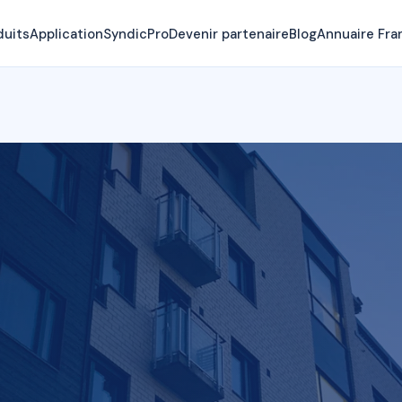
duits
Application
SyndicPro
Devenir partenaire
Blog
Annuaire Fra