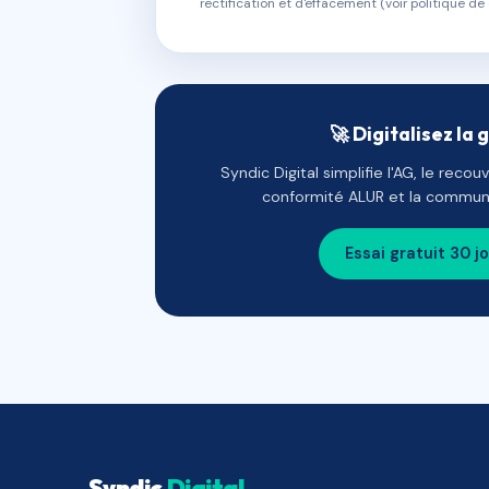
rectification et d'effacement (voir politique de 
🚀 Digitalisez la 
Syndic Digital simplifie l'AG, le reco
conformité ALUR et la communi
Essai gratuit 30 j
Syndic
Digital