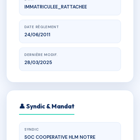
IMMATRICULEE_RATTACHEE
www.vme.plus/AC6601009
SDC MAGELLAN
14 RUE GAERNAESTRAETE 59760
DATE RÈGLEMENT
24/06/2011
DERNIÈRE MODIF.
28/03/2025
👤 Syndic & Mandat
SYNDIC
SOC COOPERATIVE HLM NOTRE