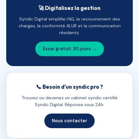
🚀 Digitalisez la gestion
Syndic Digital simplifie l'AG, le recouvrement des
charges, la conformité ALUR et la communication
résidents.
Essai gratuit 30 jours →
📞 Besoin d'un syndic pro ?
Trouvez ou devenez un cabinet syndic certifié
Syndic Digital. Réponse sous 24h.
Nous contacter