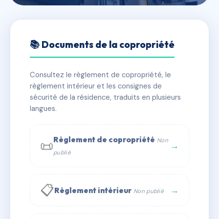
🇫🇷 RFRAC6601009
SDC MAGELLAN
📚 Documents de la copropriété
📍 14 RUE GAERNAESTRAETE 59760
Consultez le règlement de copropriété, le
✓ Immatriculée
🏠 49 lots
🏗 1 bâtiment(s)
règlement intérieur et les consignes de
sécurité de la résidence, traduits en plusieurs
langues.
📞 Contacter Syndic Digital
💬 WhatsApp
✉ Email
Règlement de copropriété
Non
📜
→
publié
📋
→
Règlement intérieur
Non publié