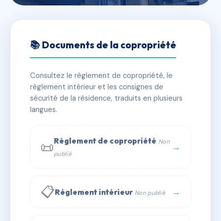
🇫🇷 RFRAC6606131
LES HAUTS DE SASSENAGE
📚 Documents de la copropriété
📍 2 r des parcs 38360 Sassenage
Consultez le règlement de copropriété, le
✓ Immatriculée
🏠 192 lots
🏗 4 bâtiment(s)
règlement intérieur et les consignes de
sécurité de la résidence, traduits en plusieurs
langues.
📞 Contacter Syndic Digital
💬 WhatsApp
✉ Email
Règlement de copropriété
Non
📜
→
publié
📋
→
Règlement intérieur
Non publié