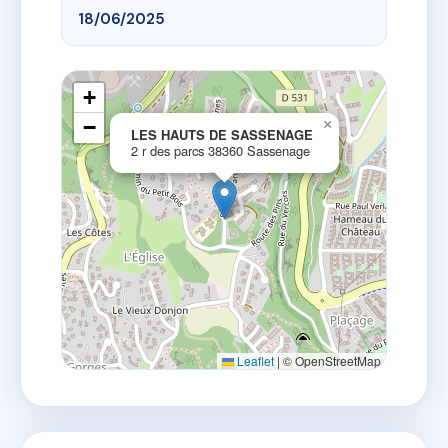
18/06/2025
+
−
×
LES HAUTS DE SASSENAGE
2 r des parcs 38360 Sassenage
Leaflet
|
© OpenStreetMap