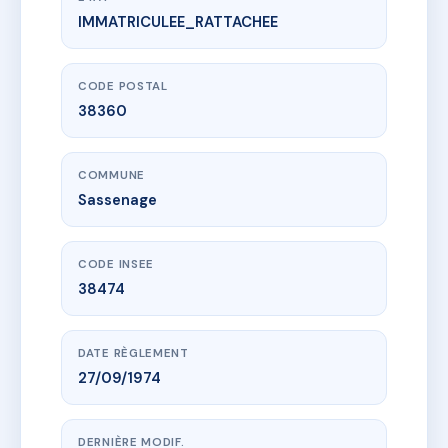
IMMATRICULEE_RATTACHEE
www.vme.plus/AC6606131
LES HAUTS DE SASSENAGE
2 r des parcs
38360 Sassenage
CODE POSTAL
38360
COMMUNE
Sassenage
CODE INSEE
38474
DATE RÈGLEMENT
27/09/1974
DERNIÈRE MODIF.