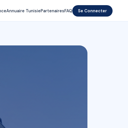
nce
Annuaire Tunisie
Partenaires
FAQ
Se Connecter