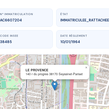
N° IMMATRICULATION
ÉTAT
AC6607204
IMMATRICULEE_RATTACHEE
CODE INSEE
DATE RÈGLEMENT
38485
10/01/1964
×
vme.plus/AC6607204
LE PROVENCE
140 r du progres 38170 Seyssinet-Pariset
LE PROVENCE
ogres
38170 Seyssinet-Pariset