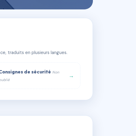
e, traduits en plusieurs langues.
Consignes de sécurité
Non
→
publié
web :
om