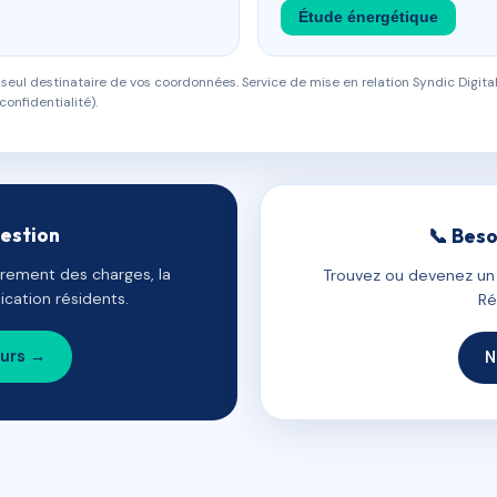
Étude énergétique
eul destinataire de vos coordonnées. Service de mise en relation Syndic Digital
confidentialité).
gestion
📞 Beso
uvrement des charges, la
Trouvez ou devenez un c
cation résidents.
Ré
ours →
N