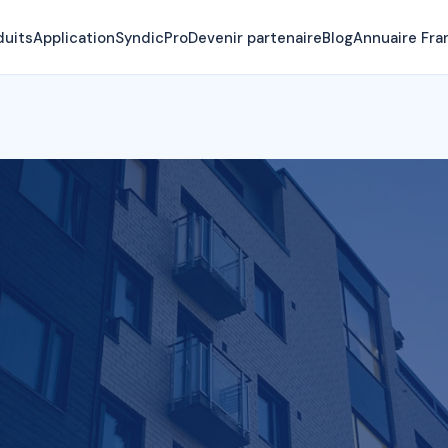
duits
Application
SyndicPro
Devenir partenaire
Blog
Annuaire Fra