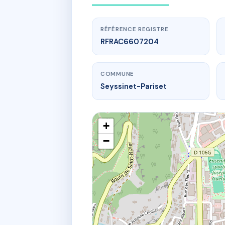
RÉFÉRENCE REGISTRE
RFRAC6607204
COMMUNE
Seyssinet-Pariset
+
−
www.
140 r du pr