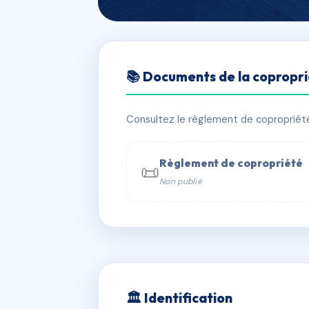
🇫🇷 RFRAC6607204
📚 Documents de la copropr
LE PROVENCE
📍 140 r du progres 38170 Seyssinet
Consultez le règlement de copropriété, 
✓ Immatriculée
🏠 110 lots
🏗 1 
Règlement de copropriété
📜
Non publié
📞 Contacter Syndic Digital

Coproprié
229 
N°
w
🏛 Identification