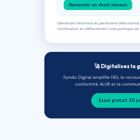
Demander un devis travaux
Demande transmise au partenaire sélectionné, s
rectification et d'effacement (voir politique de 
🚀 Digitalisez la 
Syndic Digital simplifie l'AG, le reco
conformité ALUR et la communi
Essai gratuit 30 j