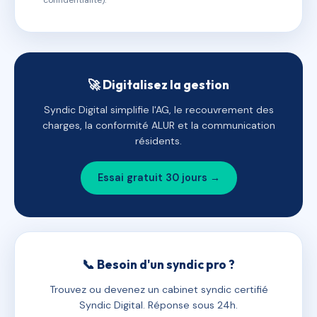
confidentialité).
🚀 Digitalisez la gestion
Syndic Digital simplifie l'AG, le recouvrement des
charges, la conformité ALUR et la communication
résidents.
Essai gratuit 30 jours →
📞 Besoin d'un syndic pro ?
Trouvez ou devenez un cabinet syndic certifié
Syndic Digital. Réponse sous 24h.