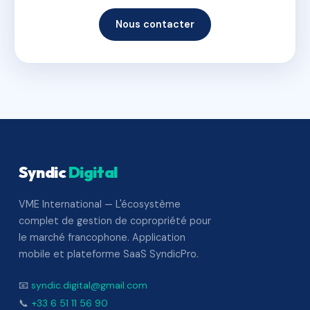
Nous contacter
Syndic
Digital
VME International — L'écosystème
complet de gestion de copropriété pour
le marché francophone. Application
mobile et plateforme SaaS SyndicPro.
📧
syndic.digital@gmail.com
📞
+33 6 51 11 56 90