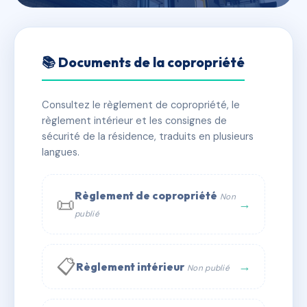
🇫🇷 RFRAC6611164
LES TERRASSES DE
📚 Documents de la copropriété
BELLOSERE
Consultez le règlement de copropriété, le
📍 71 all de bellosere 73290 La Motte-Servolex
règlement intérieur et les consignes de
✓ Immatriculée
🏠 108 lots
🏗 7 bâtiment(s)
sécurité de la résidence, traduits en plusieurs
langues.
📞 Contacter Syndic Digital
💬 WhatsApp
Règlement de copropriété
Non
📜
✉ Email
→
publié
📋
→
Règlement intérieur
Non publié