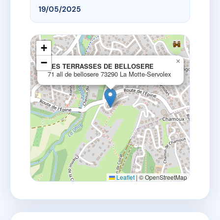
19/05/2025
+
−
×
LES TERRASSES DE BELLOSERE
71 all de bellosere 73290 La Motte-Servolex
Leaflet
|
© OpenStreetMap