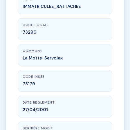
IMMATRICULEE_RATTACHEE
www.vme.plus/AC6611164
LES TERRASSES DE BELLOSERE
71 all de bellosere
73290 La Motte-Servolex
CODE POSTAL
73290
COMMUNE
La Motte-Servolex
CODE INSEE
73179
DATE RÈGLEMENT
27/04/2001
DERNIÈRE MODIF.