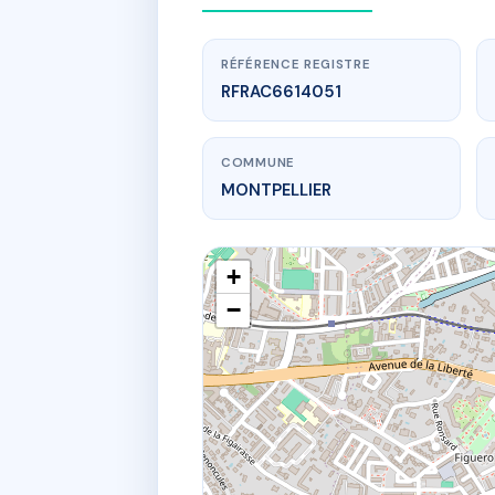
RÉFÉRENCE REGISTRE
RFRAC6614051
COMMUNE
MONTPELLIER
+
−
w
14 R
14 r du gene