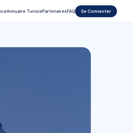
nce
Annuaire Tunisie
Partenaires
FAQ
Se Connecter