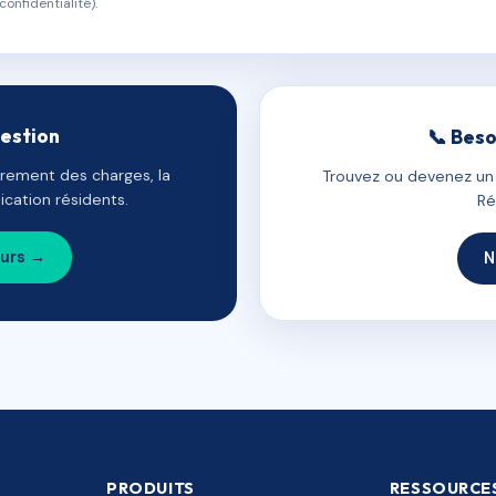
confidentialité).
gestion
📞 Beso
uvrement des charges, la
Trouvez ou devenez un c
cation résidents.
Ré
ours →
N
PRODUITS
RESSOURCE