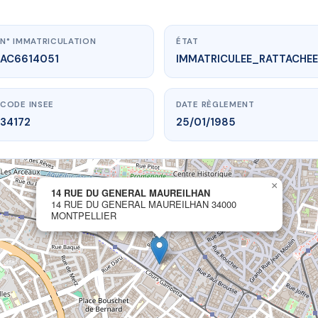
N° IMMATRICULATION
ÉTAT
AC6614051
IMMATRICULEE_RATTACHEE
CODE INSEE
DATE RÈGLEMENT
34172
25/01/1985
×
14 RUE DU GENERAL MAUREILHAN
ww.vme.plus/AC6614051
14 RUE DU GENERAL MAUREILHAN 34000
MONTPELLIER
UE DU GENERAL MAUREILHAN
ral maureilhan
34000 MONTPELLIER