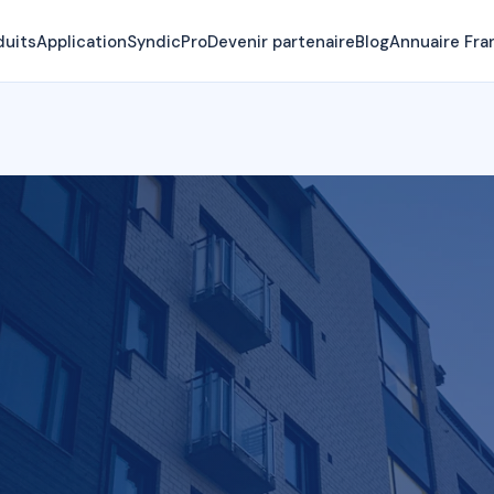
duits
Application
SyndicPro
Devenir partenaire
Blog
Annuaire Fra