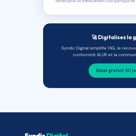
rectification et d'effacement (voir politique de 
🚀 Digitalisez la 
Syndic Digital simplifie l'AG, le reco
conformité ALUR et la communi
Essai gratuit 30 j
Syndic
Digital