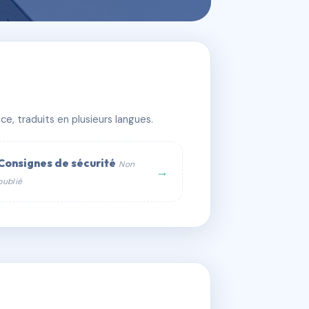
e, traduits en plusieurs langues.
Consignes de sécurité
Non
→
publié
web :
om