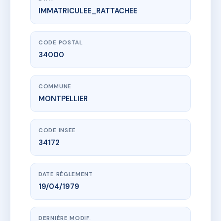
IMMATRICULEE_RATTACHEE
www.vme.plus/AC6615876
15 RUE DU PETIT SAINT JEAN
15 r du petit saint-jean
34000 MONTPELLIER
CODE POSTAL
34000
COMMUNE
MONTPELLIER
CODE INSEE
34172
DATE RÈGLEMENT
19/04/1979
DERNIÈRE MODIF.