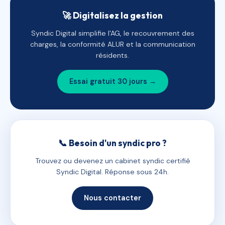
🚀 Digitalisez la gestion
Syndic Digital simplifie l'AG, le recouvrement des
charges, la conformité ALUR et la communication
résidents.
Essai gratuit 30 jours →
📞 Besoin d'un syndic pro ?
Trouvez ou devenez un cabinet syndic certifié
Syndic Digital. Réponse sous 24h.
Nous contacter