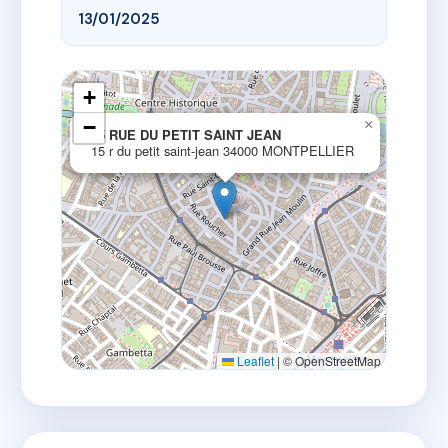
13/01/2025
+
−
×
15 RUE DU PETIT SAINT JEAN
15 r du petit saint-jean 34000 MONTPELLIER
Leaflet
|
© OpenStreetMap