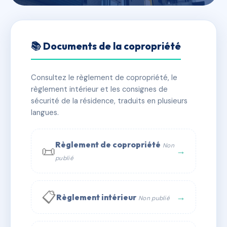
🇫🇷 RFRAC6615876
15 RUE DU PETIT SAINT
📚 Documents de la copropriété
JEAN
Consultez le règlement de copropriété, le
📍 15 r du petit saint-jean 34000 MONTPELLIER
règlement intérieur et les consignes de
✓ Immatriculée
🏠 12 lots
🏗 1 bâtiment(s)
sécurité de la résidence, traduits en plusieurs
langues.
📞 Contacter Syndic Digital
💬 WhatsApp
Règlement de copropriété
Non
📜
✉ Email
→
publié
📋
→
Règlement intérieur
Non publié