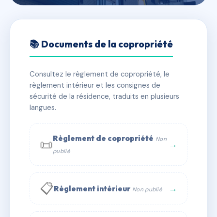
🇫🇷 RFRAC6616528
2 RUE DES ECOLES LAIQUES
📚 Documents de la copropriété
📍 2 r des ecoles laiques 34000 MONTPELLIER
Consultez le règlement de copropriété, le
✓ Immatriculée
🏠 11 lots
🏗 1 bâtiment(s)
règlement intérieur et les consignes de
sécurité de la résidence, traduits en plusieurs
langues.
📞 Contacter Syndic Digital
💬 WhatsApp
✉ Email
Règlement de copropriété
Non
📜
→
publié
📋
→
Règlement intérieur
Non publié