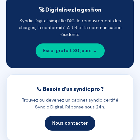
🚀 Digitalisez la gestion
Syndic Digital simplifie l'AG, le recouvrement des
charges, la conformité ALUR et la communication
résidents.
Essai gratuit 30 jours →
📞 Besoin d'un syndic pro ?
Trouvez ou devenez un cabinet syndic certifié
Syndic Digital. Réponse sous 24h.
Nous contacter