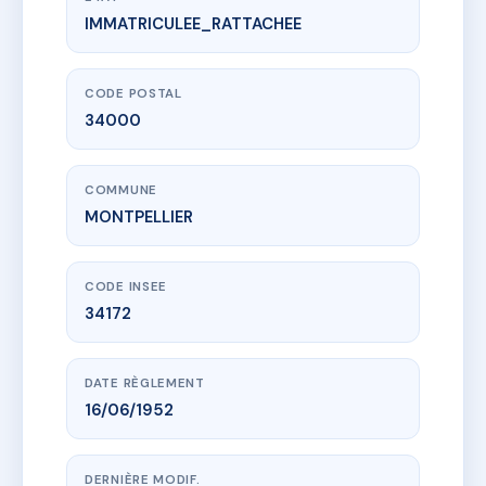
IMMATRICULEE_RATTACHEE
www.vme.plus/AC6616528
2 RUE DES ECOLES LAIQUES
2 r des ecoles laiques
34000 MONTPELLIER
CODE POSTAL
34000
COMMUNE
MONTPELLIER
CODE INSEE
34172
DATE RÈGLEMENT
16/06/1952
DERNIÈRE MODIF.