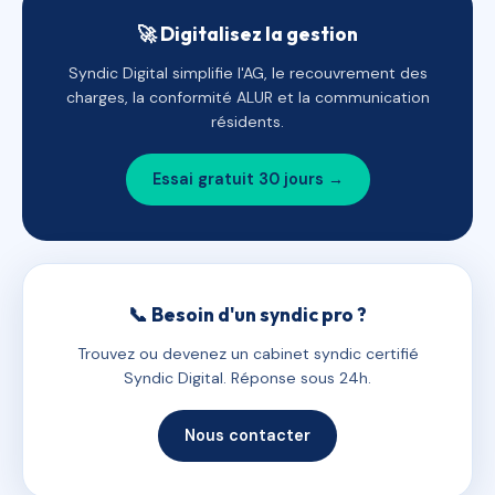
🚀 Digitalisez la gestion
Syndic Digital simplifie l'AG, le recouvrement des
charges, la conformité ALUR et la communication
résidents.
Essai gratuit 30 jours →
📞 Besoin d'un syndic pro ?
Trouvez ou devenez un cabinet syndic certifié
Syndic Digital. Réponse sous 24h.
Nous contacter