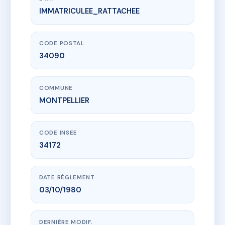
IMMATRICULEE_RATTACHEE
www.vme.plus/AC6619183
1 IMPASSE BOSQUET
1 imp bosquet
34090 MONTPELLIER
CODE POSTAL
34090
COMMUNE
MONTPELLIER
CODE INSEE
34172
DATE RÈGLEMENT
03/10/1980
DERNIÈRE MODIF.