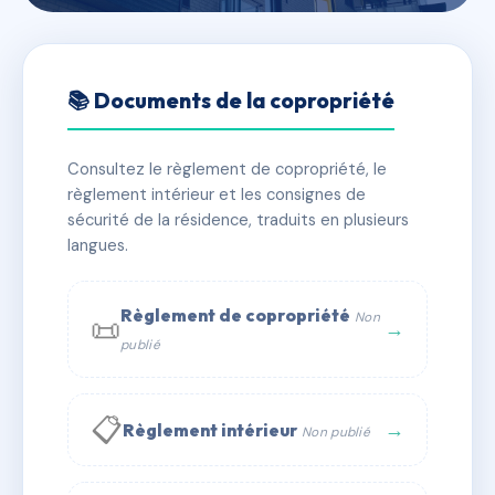
🇫🇷 RFRAC6619183
1 IMPASSE BOSQUET
📚 Documents de la copropriété
📍 1 imp bosquet 34090 MONTPELLIER
Consultez le règlement de copropriété, le
✓ Immatriculée
🏠 6 lots
🏗 1 bâtiment(s)
règlement intérieur et les consignes de
sécurité de la résidence, traduits en plusieurs
langues.
📞 Contacter Syndic Digital
💬 WhatsApp
✉ Email
Règlement de copropriété
Non
📜
→
publié
📋
→
Règlement intérieur
Non publié