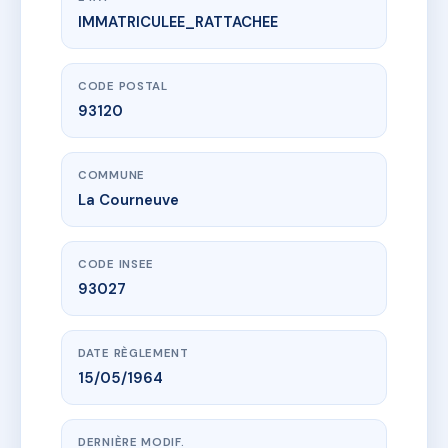
IMMATRICULEE_RATTACHEE
www.vme.plus/AC6619837
Résidence des ecoles
19 r de l'abreuvoir
93120 La Courneuve
CODE POSTAL
93120
COMMUNE
La Courneuve
CODE INSEE
93027
DATE RÈGLEMENT
15/05/1964
DERNIÈRE MODIF.