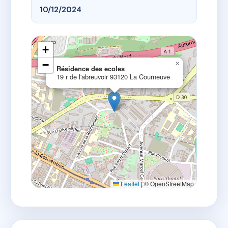
10/12/2024
+
−
×
Résidence des ecoles
19 r de l'abreuvoir 93120 La Courneuve
Leaflet
|
© OpenStreetMap