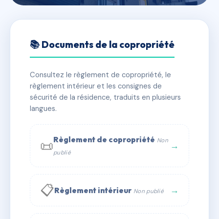
🇫🇷 RFRAC6619837
Résidence des ecoles
📚 Documents de la copropriété
📍 19 r de l'abreuvoir 93120 La Courneuve
Consultez le règlement de copropriété, le
✓ Immatriculée
🏠 108 lots
🏗 1 bâtiment(s)
règlement intérieur et les consignes de
sécurité de la résidence, traduits en plusieurs
langues.
📞 Contacter Syndic Digital
💬 WhatsApp
✉ Email
Règlement de copropriété
Non
📜
→
publié
📋
→
Règlement intérieur
Non publié