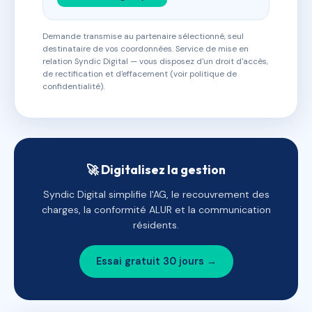
Demande transmise au partenaire sélectionné, seul
destinataire de vos coordonnées. Service de mise en
relation Syndic Digital — vous disposez d'un droit d'accès,
de rectification et d'effacement (voir politique de
confidentialité).
🚀 Digitalisez la gestion
Syndic Digital simplifie l'AG, le recouvrement des
charges, la conformité ALUR et la communication
résidents.
Essai gratuit 30 jours →