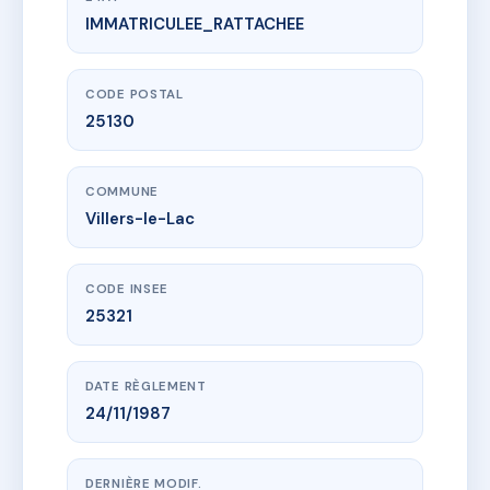
IMMATRICULEE_RATTACHEE
www.vme.plus/AC6621064
LE CHATEAU D'EAU
23 r du quartier neuf
25130 Villers-le-Lac
CODE POSTAL
25130
COMMUNE
Villers-le-Lac
CODE INSEE
25321
DATE RÈGLEMENT
24/11/1987
DERNIÈRE MODIF.