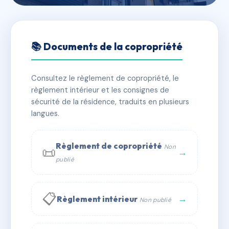
🇫🇷 RFRAC6621064
LE CHATEAU D'EAU
📚 Documents de la copropriété
📍 23 r du quartier neuf 25130 Villers-le-Lac
Consultez le règlement de copropriété, le
✓ Immatriculée
🏠 10 lots
🏗 1 bâtiment(s)
règlement intérieur et les consignes de
sécurité de la résidence, traduits en plusieurs
langues.
📞 Contacter Syndic Digital
💬 WhatsApp
✉ Email
Règlement de copropriété
Non
📜
→
publié
📋
→
Règlement intérieur
Non publié