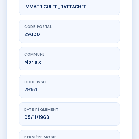
IMMATRICULEE_RATTACHEE
www.vme.plus/AC6621718
Copropriété 8 place des Otages - Morlaix
8 pl des otages
29600 Morlaix
CODE POSTAL
29600
COMMUNE
Morlaix
CODE INSEE
29151
DATE RÈGLEMENT
05/11/1968
DERNIÈRE MODIF.