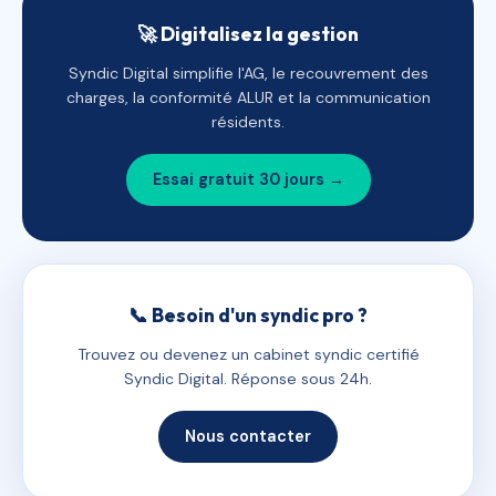
🚀 Digitalisez la gestion
Syndic Digital simplifie l'AG, le recouvrement des
charges, la conformité ALUR et la communication
résidents.
Essai gratuit 30 jours →
📞 Besoin d'un syndic pro ?
Trouvez ou devenez un cabinet syndic certifié
Syndic Digital. Réponse sous 24h.
Nous contacter