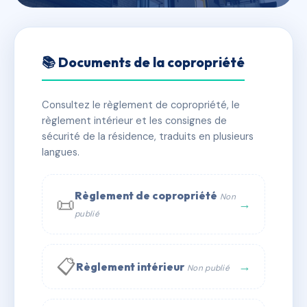
🇫🇷 RFRAC6621718
Copropriété 8 place des
📚 Documents de la copropriété
Otages - Morlaix
Consultez le règlement de copropriété, le
📍 8 pl des otages 29600 Morlaix
règlement intérieur et les consignes de
✓ Immatriculée
🏠 10 lots
🏗 10 bâtiment(s)
sécurité de la résidence, traduits en plusieurs
langues.
📞 Contacter Syndic Digital
💬 WhatsApp
Règlement de copropriété
Non
📜
✉ Email
→
publié
📋
→
Règlement intérieur
Non publié