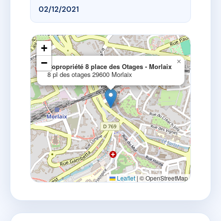
02/12/2021
+
−
×
Copropriété 8 place des Otages - Morlaix
8 pl des otages 29600 Morlaix
Leaflet
|
© OpenStreetMap