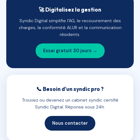
🚀 Digitalisez la gestion
Syndic Digital simplifie l'AG, le recouvrement des
charges, la conformité ALUR et la communication
résidents.
Essai gratuit 30 jours →
📞 Besoin d'un syndic pro ?
Trouvez ou devenez un cabinet syndic certifié
Syndic Digital. Réponse sous 24h.
Nous contacter