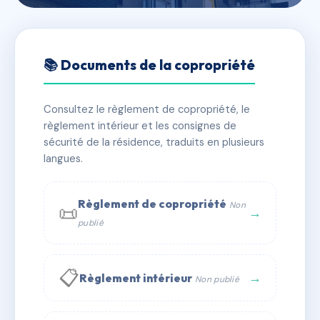
🇫🇷 RFRAC6621973
LES AUBEPINES
📚 Documents de la copropriété
📍 36 r de la louhiere 25500 Morteau
Consultez le règlement de copropriété, le
✓ Immatriculée
🏠 41 lots
🏗 1 bâtiment(s)
règlement intérieur et les consignes de
sécurité de la résidence, traduits en plusieurs
langues.
📞 Contacter Syndic Digital
💬 WhatsApp
✉ Email
Règlement de copropriété
Non
📜
→
publié
📋
→
Règlement intérieur
Non publié