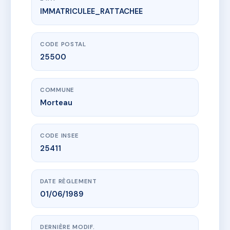
IMMATRICULEE_RATTACHEE
www.vme.plus/AC6621973
LES AUBEPINES
36 r de la louhiere
25500 Morteau
CODE POSTAL
25500
COMMUNE
Morteau
CODE INSEE
25411
DATE RÈGLEMENT
01/06/1989
DERNIÈRE MODIF.