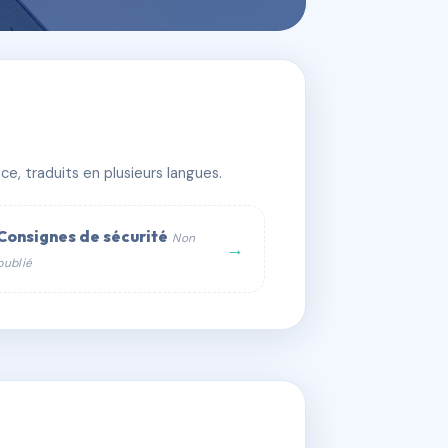
e, traduits en plusieurs langues.
Consignes de sécurité
Non
→
publié
web :
om