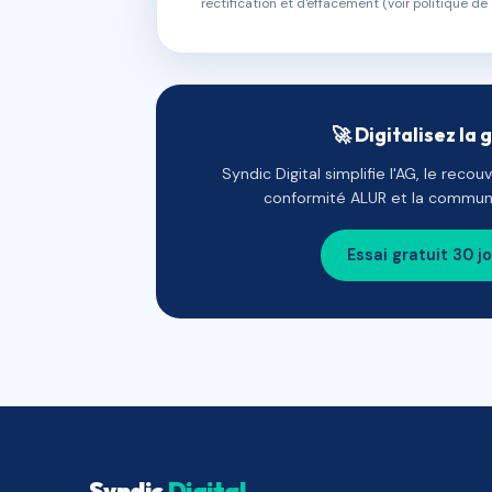
rectification et d'effacement (voir politique de 
🚀 Digitalisez la 
Syndic Digital simplifie l'AG, le reco
conformité ALUR et la communi
Essai gratuit 30 j
Syndic
Digital