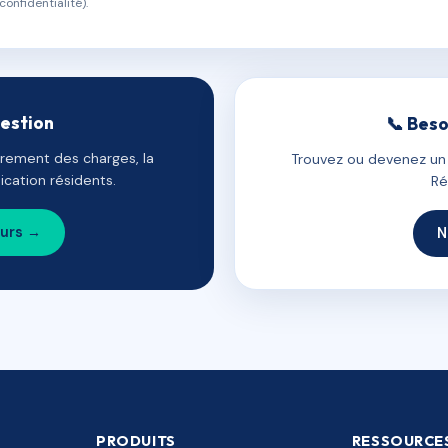
confidentialité).
gestion
📞 Beso
uvrement des charges, la
Trouvez ou devenez un c
cation résidents.
Ré
ours →
N
PRODUITS
RESSOURCE