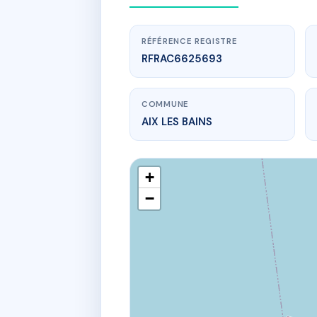
RÉFÉRENCE REGISTRE
RFRAC6625693
COMMUNE
AIX LES BAINS
+
−
www.
LE
833 bd robe