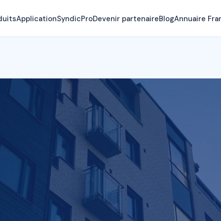
duits
Application
SyndicPro
Devenir partenaire
Blog
Annuaire Fra