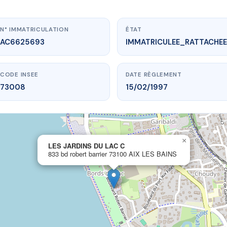
N° IMMATRICULATION
ÉTAT
AC6625693
IMMATRICULEE_RATTACHEE
CODE INSEE
DATE RÈGLEMENT
73008
15/02/1997
×
vme.plus/AC6625693
LES JARDINS DU LAC C
833 bd robert barrier 73100 AIX LES BAINS
S JARDINS DU LAC C
rt barrier
73100 AIX LES BAINS