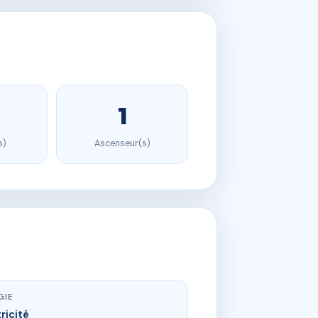
1
s)
Ascenseur(s)
GIE
ricité