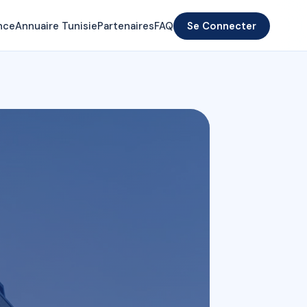
nce
Annuaire Tunisie
Partenaires
FAQ
Se Connecter