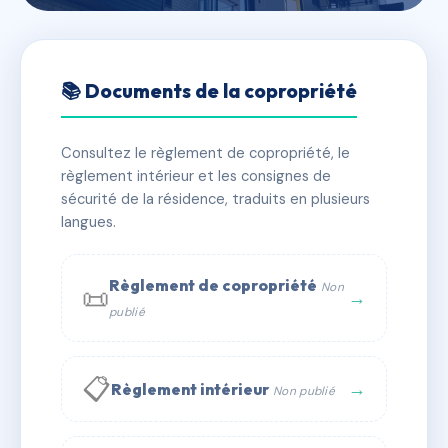
🇫🇷 RFRAC6627269
28 CLAUDE MONET
📚 Documents de la copropriété
📍 28 r claude monet 76310 Sainte-Adresse
Consultez le règlement de copropriété, le
✓ Immatriculée
🏠 8 lots
🏗 1 bâtiment(s)
règlement intérieur et les consignes de
sécurité de la résidence, traduits en plusieurs
langues.
📞 Contacter Syndic Digital
💬 WhatsApp
✉ Email
Règlement de copropriété
Non
📜
→
publié
📋
→
Règlement intérieur
Non publié