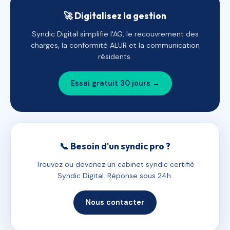
🚀 Digitalisez la gestion
Syndic Digital simplifie l'AG, le recouvrement des
charges, la conformité ALUR et la communication
résidents.
Essai gratuit 30 jours →
📞 Besoin d'un syndic pro ?
Trouvez ou devenez un cabinet syndic certifié
Syndic Digital. Réponse sous 24h.
Nous contacter