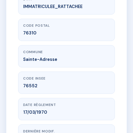
IMMATRICULEE_RATTACHEE
www.vme.plus/AC6627269
28 CLAUDE MONET
28 r claude monet
76310 Sainte-Adresse
CODE POSTAL
76310
COMMUNE
Sainte-Adresse
CODE INSEE
76552
DATE RÈGLEMENT
17/03/1970
DERNIÈRE MODIF.