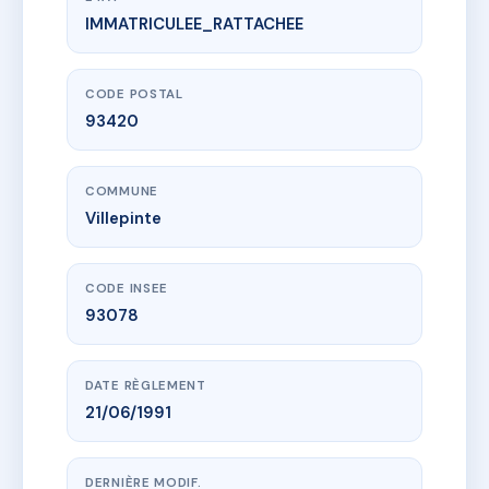
IMMATRICULEE_RATTACHEE
www.vme.plus/AC6627426
GAMBETTA (006)
6 av napee
93420 Villepinte
CODE POSTAL
93420
COMMUNE
Villepinte
CODE INSEE
93078
DATE RÈGLEMENT
21/06/1991
DERNIÈRE MODIF.