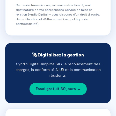
Demande transmise au partenaire sélectionné, seul
destinataire de vos coordonnées. Service de mise en
relation Syndic Digital — vous disposez d'un droit d'accès,
de rectification et d'effacement (voir politique de
confidentialité).
🚀 Digitalisez la gestion
Syndic Digital simplifie l'AG, le recouvrement des
charges, la conformité ALUR et la communication
résidents.
Essai gratuit 30 jours →