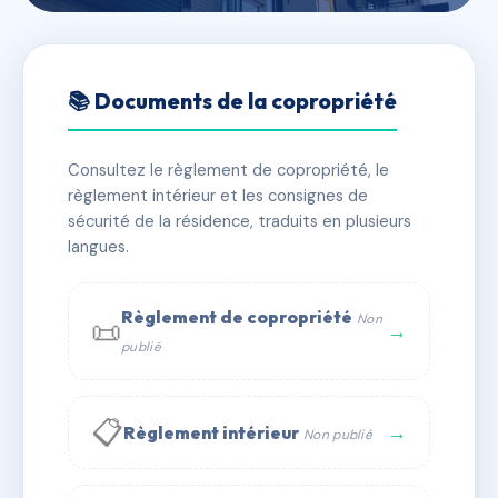
🇫🇷 RFRAC6627426
GAMBETTA (006)
📚 Documents de la copropriété
📍 6 av napee 93420 Villepinte
Consultez le règlement de copropriété, le
✓ Immatriculée
🏠 95 lots
🏗 1 bâtiment(s)
règlement intérieur et les consignes de
sécurité de la résidence, traduits en plusieurs
langues.
📞 Contacter Syndic Digital
💬 WhatsApp
✉ Email
Règlement de copropriété
Non
📜
→
publié
📋
→
Règlement intérieur
Non publié