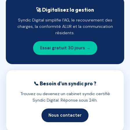
🚀 Digitalisez la gestion
Syndic Digital simplifie l'AG, le recouvrement des
charges, la conformité ALUR et la communication
résidents.
Essai gratuit 30 jours →
📞 Besoin d'un syndic pro ?
Trouvez ou devenez un cabinet syndic certifié
Syndic Digital. Réponse sous 24h.
Nous contacter