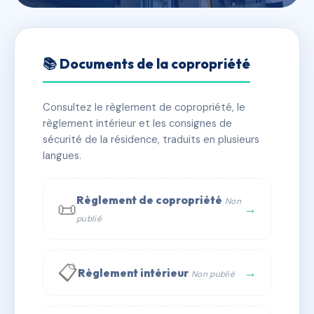
🇫🇷 RFRAC6629323
1 Avenue d'OSSUNA
📚 Documents de la copropriété
📍 1 av d'ossuna 64200 Biarritz
Consultez le règlement de copropriété, le
✓ Immatriculée
🏠 15 lots
🏗 1 bâtiment(s)
règlement intérieur et les consignes de
sécurité de la résidence, traduits en plusieurs
langues.
📞 Contacter Syndic Digital
💬 WhatsApp
✉ Email
Règlement de copropriété
Non
📜
→
publié
📋
→
Règlement intérieur
Non publié