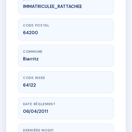
IMMATRICULEE_RATTACHEE
www.vme.plus/AC6629323
1 Avenue d'OSSUNA
1 av d'ossuna
64200 Biarritz
CODE POSTAL
64200
COMMUNE
Biarritz
CODE INSEE
64122
DATE RÈGLEMENT
06/04/2011
DERNIÈRE MODIF.