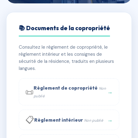
🇫🇷 RFRAC6629653
L EPERVIERE
📚 Documents de la copropriété
📍 229 chemin des carines, 05330 Saint-Chaffrey
Consultez le règlement de copropriété, le
✓ Immatriculée
🏠 14 lots
🏗 1 bâtiment(s)
règlement intérieur et les consignes de
sécurité de la résidence, traduits en plusieurs
langues.
📞 Contacter Syndic Digital
💬 WhatsApp
✉ Email
Règlement de copropriété
Non
📜
→
publié
📋
→
Règlement intérieur
Non publié