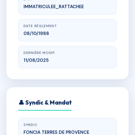
IMMATRICULEE_RATTACHEE
www.vme.plus/AC6629653
L EPERVIERE
229 chemin des carines, 05330 Saint-Chaffrey
DATE RÈGLEMENT
08/10/1988
DERNIÈRE MODIF.
11/08/2025
👤 Syndic & Mandat
SYNDIC
FONCIA TERRES DE PROVENCE