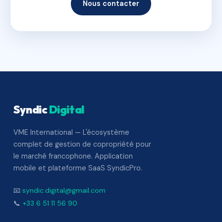
Nous contacter
Syndic
Digital
VME International — L'écosystème
complet de gestion de copropriété pour
le marché francophone. Application
mobile et plateforme SaaS SyndicPro.
📧
syndic.digital@gmail.com
📞
+33 6 51 11 56 90