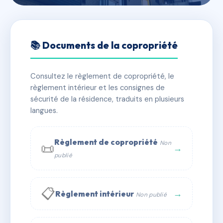
🇫🇷 RFRAC6634430
3 NEUSTRIE
📚 Documents de la copropriété
📍 3 r de neustrie 76600 Le Havre
Consultez le règlement de copropriété, le
✓ Immatriculée
🏠 17 lots
🏗 3 bâtiment(s)
règlement intérieur et les consignes de
sécurité de la résidence, traduits en plusieurs
langues.
📞 Contacter Syndic Digital
💬 WhatsApp
✉ Email
Règlement de copropriété
Non
📜
→
publié
📋
→
Règlement intérieur
Non publié