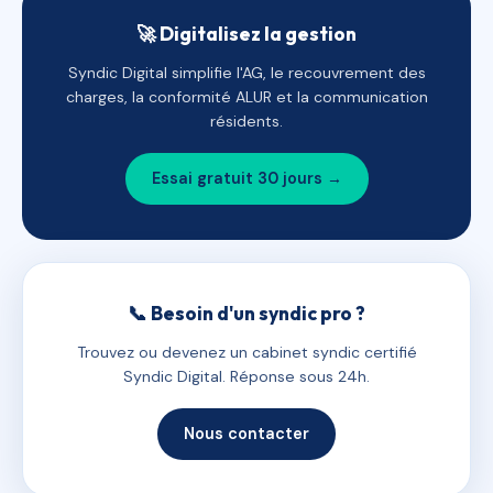
🚀 Digitalisez la gestion
Syndic Digital simplifie l'AG, le recouvrement des
charges, la conformité ALUR et la communication
résidents.
Essai gratuit 30 jours →
📞 Besoin d'un syndic pro ?
Trouvez ou devenez un cabinet syndic certifié
Syndic Digital. Réponse sous 24h.
Nous contacter