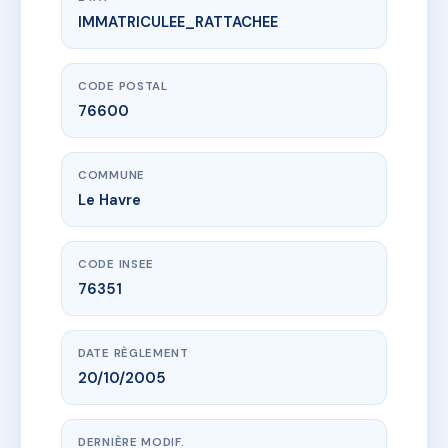
IMMATRICULEE_RATTACHEE
www.vme.plus/AC6634430
3 NEUSTRIE
3 r de neustrie
76600 Le Havre
CODE POSTAL
76600
COMMUNE
Le Havre
CODE INSEE
76351
DATE RÈGLEMENT
20/10/2005
DERNIÈRE MODIF.