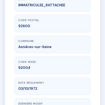
IMMATRICULEE_RATTACHEE
www.vme.plus/AC6637169
SDC 167 boulevard Voltaire
167 bd voltaire
92600 Asnières-sur-Seine
CODE POSTAL
92600
COMMUNE
Asnières-sur-Seine
CODE INSEE
92004
DATE RÈGLEMENT
03/10/1972
DERNIÈRE MODIF.