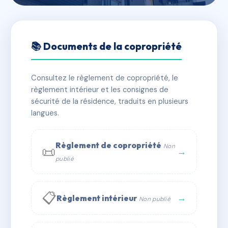
🇫🇷 RFRAC6637169
SDC 167 boulevard Voltaire
📚 Documents de la copropriété
📍 167 bd voltaire 92600 Asnières-sur-Seine
Consultez le règlement de copropriété, le
✓ Immatriculée
🏠 32 lots
🏗 2 bâtiment(s)
règlement intérieur et les consignes de
sécurité de la résidence, traduits en plusieurs
langues.
📞 Contacter Syndic Digital
💬 WhatsApp
✉ Email
Règlement de copropriété
Non
📜
→
publié
📋
→
Règlement intérieur
Non publié